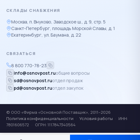
СКЛАДЫ СНАБЖЕНИЯ
Москва, п. Внуково, Заводское ш., д. 9, стр. 5
Санкт-Петербург, площадь Морской Славы, д. 1
Екатеринбург, ул. Баумана, д. 22
СВЯЗАТЬСЯ
8 800 770-78-23
info@osnovpost.ru
общие вопросы
sd@osnovpost.ru
отдел продаж
pd@osnovpost.ru
отдел закупок
© ООО «Фирма «Основной Поставщик», 2011–2026
Политика конфиденциальности
·
Условия работы
·
ИНН:
7801606572
·
ОГРН: 1117847340564