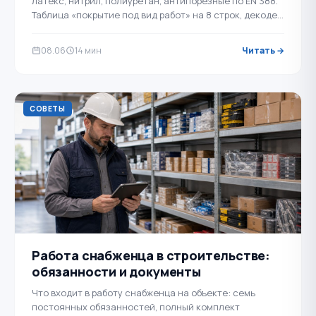
латекс, нитрил, полиуретан, антипорезные по EN 388.
Таблица «покрытие под вид работ» на 8 строк, декодер
маркировки EN …
08.06
14 мин
Читать →
СОВЕТЫ
Работа снабженца в строительстве:
обязанности и документы
Что входит в работу снабженца на объекте: семь
постоянных обязанностей, полный комплект