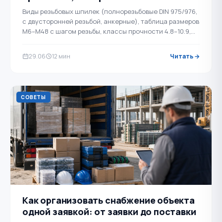
Виды резьбовых шпилек (полнорезьбовые DIN 975/976,
с двусторонней резьбой, анкерные), таблица размеров
М6–М48 с шагом резьбы, классы прочности 4.8–10.9,
выбор материала и покрытия (оцинковка, нержавейка
…
29.06
12 мин
Читать →
СОВЕТЫ
Как организовать снабжение объекта
одной заявкой: от заявки до поставки