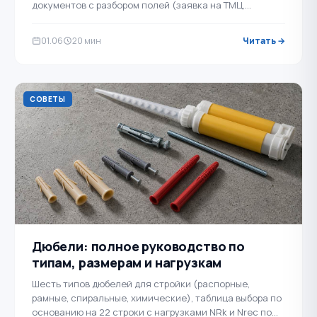
документов с разбором полей (заявка на ТМЦ,
лимитно-заборная карта М-8, акт о расхождениях …
01.06
20 мин
Читать →
СОВЕТЫ
Дюбели: полное руководство по
типам, размерам и нагрузкам
Шесть типов дюбелей для стройки (распорные,
рамные, спиральные, химические), таблица выбора по
основанию на 22 строки с нагрузками NRk и Nrec по