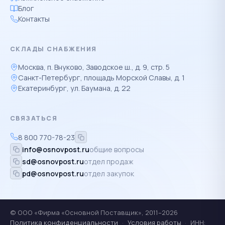
Блог
Контакты
СКЛАДЫ СНАБЖЕНИЯ
Москва, п. Внуково, Заводское ш., д. 9, стр. 5
Санкт-Петербург, площадь Морской Славы, д. 1
Екатеринбург, ул. Баумана, д. 22
СВЯЗАТЬСЯ
8 800 770-78-23
info@osnovpost.ru
общие вопросы
sd@osnovpost.ru
отдел продаж
pd@osnovpost.ru
отдел закупок
© ООО «Фирма «Основной Поставщик», 2011–2026
Политика конфиденциальности
·
Условия работы
·
ИНН: