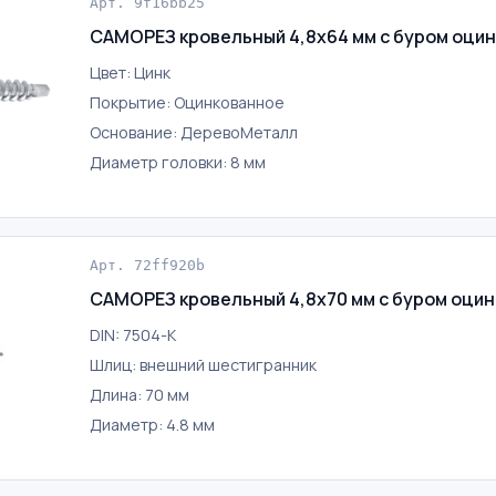
Арт. 9f16bb25
САМОРЕЗ кровельный 4,8х64 мм с буром оци
Цвет: Цинк
Покрытие: Оцинкованное
Основание: ДеревоМеталл
Диаметр головки: 8 мм
Арт. 72ff920b
САМОРЕЗ кровельный 4,8х70 мм с буром оци
DIN: 7504-K
Шлиц: внешний шестигранник
Длина: 70 мм
Диаметр: 4.8 мм