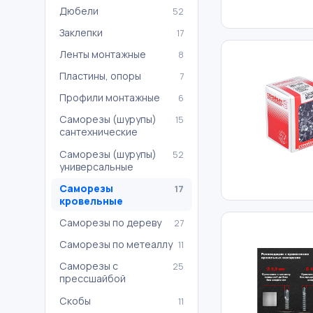
Дюбели
52
Заклепки
17
Ленты монтажные
8
Пластины, опоры
7
Профили монтажные
6
Саморезы (шурупы)
15
сантехнические
Саморезы (шурупы)
52
универсальные
Саморезы
17
кровельные
Саморезы по дереву
27
Саморезы по метеаллу
11
Саморезы с
25
прессшайбой
Скобы
11