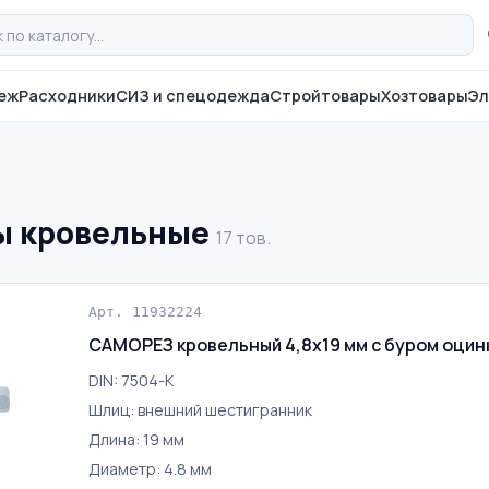
еж
Расходники
СИЗ и спецодежда
Стройтовары
Хозтовары
Эл
ы кровельные
17 тов.
Арт. 11932224
САМОРЕЗ кровельный 4,8х19 мм с буром оци
DIN: 7504-K
Шлиц: внешний шестигранник
Длина: 19 мм
Диаметр: 4.8 мм