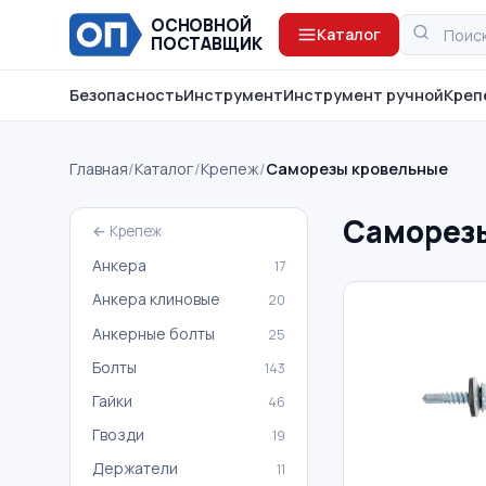
ОСНОВНОЙ
Каталог
ПОСТАВЩИК
Безопасность
Инструмент
Инструмент ручной
Креп
Главная
/
Каталог
/
Крепеж
/
Саморезы кровельные
Саморез
← Крепеж
Анкера
17
Анкера клиновые
20
Анкерные болты
25
Болты
143
Гайки
46
Гвозди
19
Держатели
11