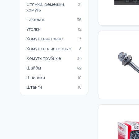
Стяжки, ремешки,
21
хомуты
Такелаж
36
Уголки
12
Хомуты винтовые
13
Хомуты сплинкерные
8
Хомуты трубные
34
Шайбы
42
Шпильки
10
Штанги
18