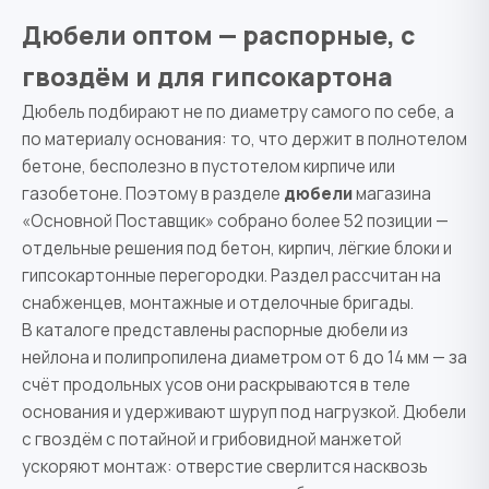
Дюбели оптом — распорные, с
гвоздём и для гипсокартона
Дюбель подбирают не по диаметру самого по себе, а
по материалу основания: то, что держит в полнотелом
бетоне, бесполезно в пустотелом кирпиче или
газобетоне. Поэтому в разделе
дюбели
магазина
«Основной Поставщик» собрано более 52 позиции —
отдельные решения под бетон, кирпич, лёгкие блоки и
гипсокартонные перегородки. Раздел рассчитан на
снабженцев, монтажные и отделочные бригады.
В каталоге представлены распорные дюбели из
нейлона и полипропилена диаметром от 6 до 14 мм — за
счёт продольных усов они раскрываются в теле
основания и удерживают шуруп под нагрузкой. Дюбели
с гвоздём с потайной и грибовидной манжетой
ускоряют монтаж: отверстие сверлится насквозь