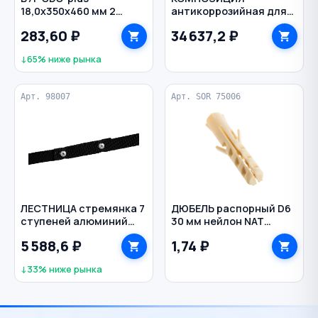
18,0х350х460 мм 2
антикоррозийная для
грани по бетону
металла 25 кг ЦИНОЛ
283,60 ₽
34 637,2 ₽
HEADROCK
↓65% ниже рынка
Арт. 98007
Арт. SOR 75006
ЛЕСТНИЦА стремянка 7
ДЮБЕЛЬ распорный D6
ступеней алюминий
30 мм нейлон NAT
BIBER
SORMAT
5 588,6 ₽
1,74 ₽
↓33% ниже рынка