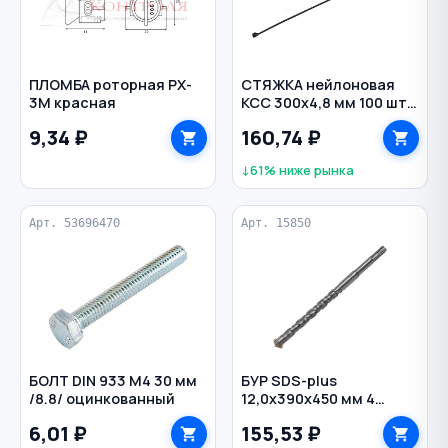
ПЛОМБА роторная PX-
СТЯЖКА нейлоновая
3M красная
КСС 300х4,8 мм 100 шт
цв. черный
9,34 ₽
160,74 ₽
↓61% ниже рынка
Арт. 53696470
Арт. 15850
БОЛТ DIN 933 M4 30 мм
БУР SDS-plus
/8.8/ оцинкованный
12,0х390х450 мм 4
грани по бетону
6,01 ₽
155,53 ₽
усиленный РЕЗОЛЮКС