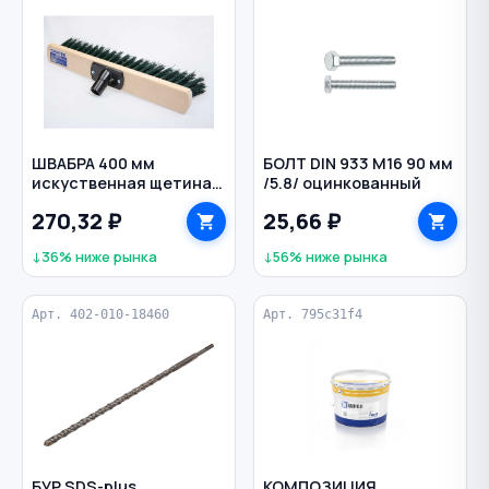
ШВАБРА 400 мм
БОЛТ DIN 933 M16 90 мм
искуственная щетина
/5.8/ оцинкованный
дерево без рукоятки
270,32 ₽
25,66 ₽
ИНТЕК
↓36% ниже рынка
↓56% ниже рынка
Арт. 402-010-18460
Арт. 795c31f4
БУР SDS-plus
КОМПОЗИЦИЯ