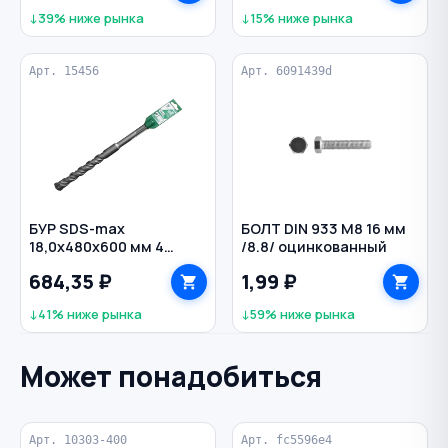
↓39% ниже рынка
↓15% ниже рынка
Арт. 15456
Арт. 6091439d
БУР SDS-max
БОЛТ DIN 933 M8 16 мм
18,0х480х600 мм 4
/8.8/ оцинкованный
грани по бетону
684,35 ₽
1,99 ₽
РЕЗОЛЮКС
↓41% ниже рынка
↓59% ниже рынка
Может понадобиться
Арт. 10303-400
Арт. fc5596e4