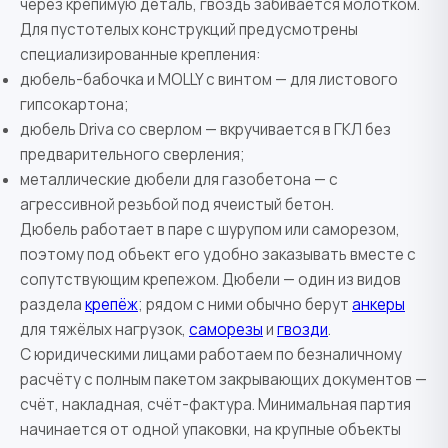
через крепимую деталь, гвоздь забивается молотком.
Для пустотелых конструкций предусмотрены
специализированные крепления:
дюбель-бабочка и MOLLY с винтом — для листового
гипсокартона;
дюбель Driva со сверлом — вкручивается в ГКЛ без
предварительного сверления;
металлические дюбели для газобетона — с
агрессивной резьбой под ячеистый бетон.
Дюбель работает в паре с шурупом или саморезом,
поэтому под объект его удобно заказывать вместе с
сопутствующим крепежом. Дюбели — один из видов
раздела
крепёж
; рядом с ними обычно берут
анкеры
для тяжёлых нагрузок,
саморезы
и
гвозди
.
С юридическими лицами работаем по безналичному
расчёту с полным пакетом закрывающих документов —
счёт, накладная, счёт-фактура. Минимальная партия
начинается от одной упаковки, на крупные объекты