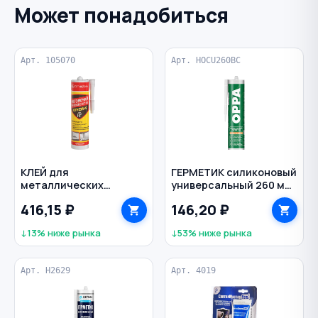
Может понадобиться
Арт. 105070
Арт. HOCU260BC
КЛЕЙ для
ГЕРМЕТИК силиконовый
металлических
универсальный 260 мл
конструкций
U OPPA цв. прозрачный
416,15 ₽
146,20 ₽
огнестойкий 310 мл
↓13% ниже рынка
↓53% ниже рынка
Арт. H2629
Арт. 4019