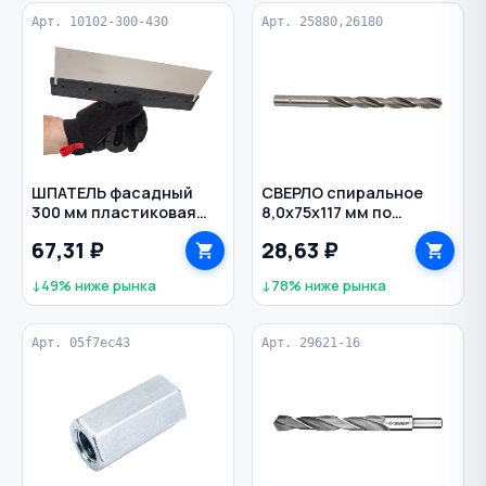
Арт. 10102-300-430
Арт. 25880,26180
ШПАТЕЛЬ фасадный
СВЕРЛО спиральное
300 мм пластиковая
8,0х75х117 мм по
рукоятка нерж. сталь
металлу Р6М5 цилиндр
67,31 ₽
28,63 ₽
ИНТЕК
РЕЗОЛЮКС
↓49% ниже рынка
↓78% ниже рынка
Арт. 05f7ec43
Арт. 29621-16