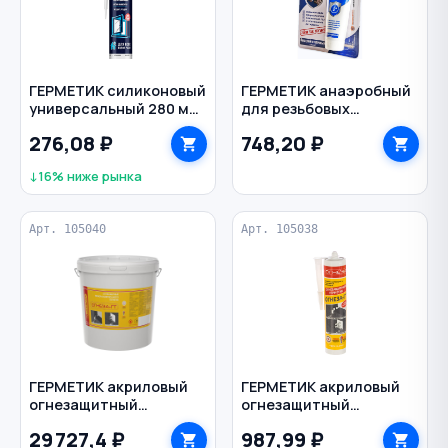
ГЕРМЕТИК силиконовый
ГЕРМЕТИК анаэробный
универсальный 280 мл
для резьбовых
U ULTIMA цв. серый
соединений туба 60 г
276,08 ₽
748,20 ₽
САНТЕХМАСТЕР цв.
синий
↓16% ниже рынка
Арт. 105040
Арт. 105038
ГЕРМЕТИК акриловый
ГЕРМЕТИК акриловый
огнезащитный
огнезащитный
терморасширяющийся
терморасширяющийся
29 727,4 ₽
987,99 ₽
20 кг цв. серый
310 мл цв. серый