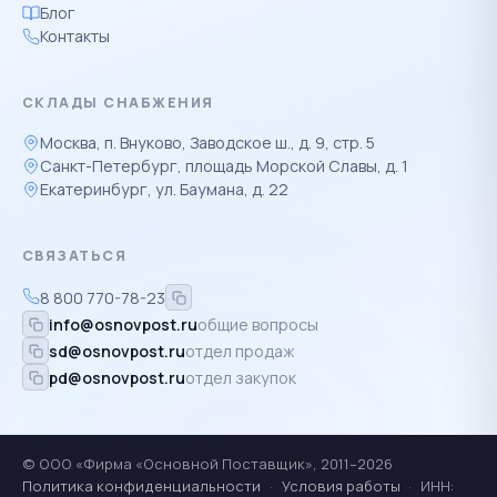
Блог
Контакты
СКЛАДЫ СНАБЖЕНИЯ
Москва, п. Внуково, Заводское ш., д. 9, стр. 5
Санкт-Петербург, площадь Морской Славы, д. 1
Екатеринбург, ул. Баумана, д. 22
СВЯЗАТЬСЯ
8 800 770-78-23
info@osnovpost.ru
общие вопросы
sd@osnovpost.ru
отдел продаж
pd@osnovpost.ru
отдел закупок
© ООО «Фирма «Основной Поставщик», 2011–2026
Политика конфиденциальности
·
Условия работы
·
ИНН: