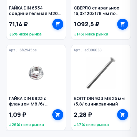
ГАЙКА DIN 6334
СВЕРЛО спиральное
соединительная M20
16,0x120х178 мм по
60 мм
металлу класс В Р6М5
71,14 ₽
1 092,5 ₽
цилиндр Проф-В ЗУБР
↓6% ниже рынка
↓14% ниже рынка
Арт. 6b2945be
Арт. ad396038
ГАЙКА DIN 6923 с
БОЛТ DIN 933 M8 25 мм
фланцем M8 /6/
/5.8/ оцинкованный
оцинкованная
1,09 ₽
2,28 ₽
↓26% ниже рынка
↓47% ниже рынка