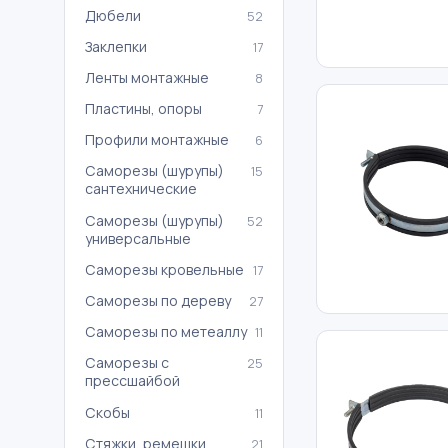
Дюбели
52
Заклепки
17
Ленты монтажные
8
Пластины, опоры
7
Профили монтажные
6
Саморезы (шурупы)
15
сантехнические
Саморезы (шурупы)
52
универсальные
Саморезы кровельные
17
Саморезы по дереву
27
Саморезы по метеаллу
11
Саморезы с
25
прессшайбой
Скобы
11
Стяжки, ремешки,
21