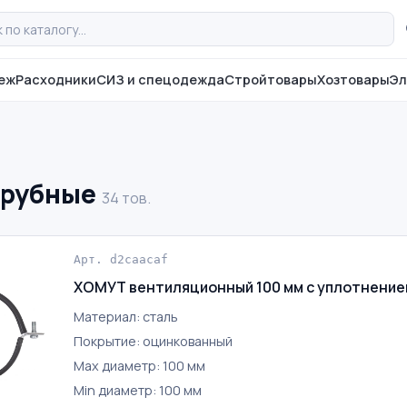
еж
Расходники
СИЗ и спецодежда
Стройтовары
Хозтовары
Эл
трубные
34 тов.
Арт. d2caacaf
ХОМУТ вентиляционный 100 мм с уплотнение
Материал: сталь
Покрытие: оцинкованный
Max диаметр: 100 мм
Min диаметр: 100 мм