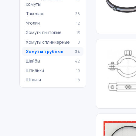
хомуты
Такелаж
36
Уголки
12
Хомуты винтовые
13
Хомуты сплинкерные
8
Хомуты трубные
34
Шайбы
42
Шпильки
10
Штанги
18