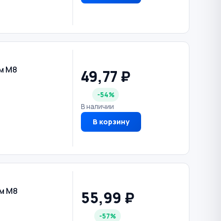
м М8
49,77 ₽
-54%
В наличии
В корзину
м М8
55,99 ₽
-57%