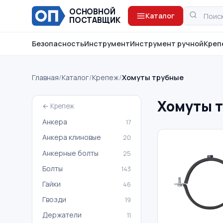
ОСНОВНОЙ
Каталог
ПОСТАВЩИК
Безопасность
Инструмент
Инструмент ручной
Креп
Главная
/
Каталог
/
Крепеж
/
Хомуты трубные
Хомуты 
← Крепеж
Анкера
17
Анкера клиновые
20
Анкерные болты
25
Болты
143
Гайки
46
Гвозди
19
Держатели
11