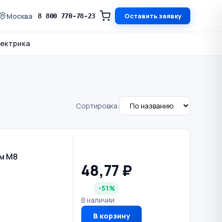
Москва
Оставить заявку
8 800 770-78-23
ектрика
Сортировка:
м М8
48,77 ₽
-51%
В наличии
В корзину