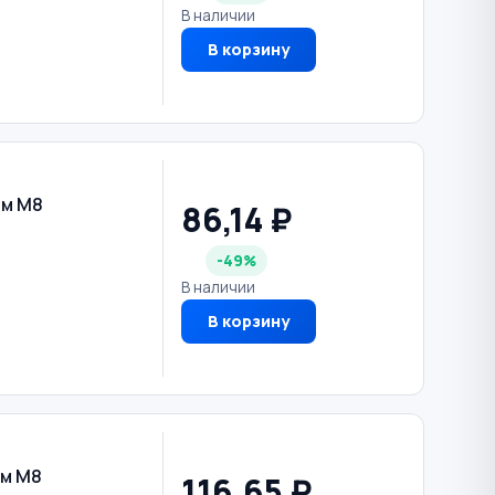
В наличии
В корзину
ем М8
86,14 ₽
-49%
В наличии
В корзину
ем М8
116,65 ₽