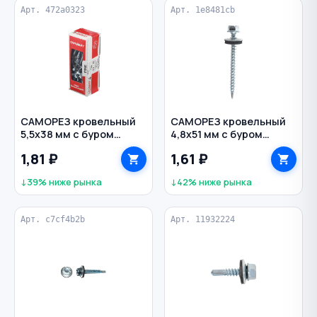
Арт. 472a0323
Арт. 1e8481cb
САМОРЕЗ кровельный
САМОРЕЗ кровельный
5,5х38 мм с буром
4,8х51 мм с буром
оцинкованный EPDM
оцинкованный
1,81 ₽
1,61 ₽
↓39% ниже рынка
↓42% ниже рынка
Арт. c7cf4b2b
Арт. 11932224