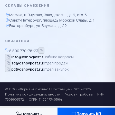
СКЛАДЫ СНАБЖЕНИЯ
Москва, п. Внуково, Заводское ш., д. 9, стр. 5
Санкт-Петербург, площадь Морской Славы, д. 1
Екатеринбург, ул. Баумана, д. 22
СВЯЗАТЬСЯ
8 800 770-78-23
info@osnovpost.ru
общие вопросы
sd@osnovpost.ru
отдел продаж
pd@osnovpost.ru
отдел закупок
© ООО «Фирма «Основной Поставщик», 2011–2026
Политика конфиденциальности
·
Условия работы
·
ИНН:
7801606572
·
ОГРН: 1117847340564
Позвонить
Получить КП