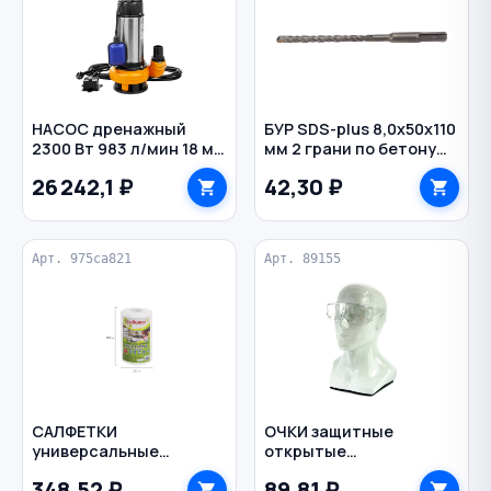
НАСОС дренажный
БУР SDS-plus 8,0х50х110
2300 Вт 983 л/мин 18 м
мм 2 грани по бетону
DWP 2200 БЕЛАМОС
РЕЗОЛЮКС
26 242,1 ₽
42,30 ₽
Арт. 975ca821
Арт. 89155
САЛФЕТКИ
ОЧКИ защитные
универсальные
открытые
(1рул=150шт) вискоза
поликарбонат
348,52 ₽
89,81 ₽
20х23см СУПЕР ТРЯПКА
прозрачные боковая/