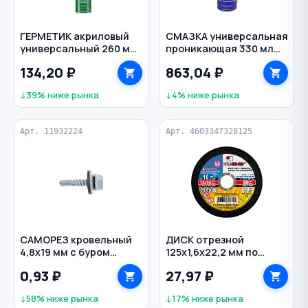
ГЕРМЕТИК акриловый
СМАЗКА универсальная
универсальный 260 мл
проникающая 330 мл
OPPA цв. белый
WD-40
134,20 ₽
863,04 ₽
↓39% ниже рынка
↓4% ниже рынка
Арт. 11932224
Арт. 4603347328125
САМОРЕЗ кровельный
ДИСК отрезной
4,8х19 мм с буром
125х1,6х22,2 мм по
оцинкованный
металлу ЛУГА
0,93 ₽
27,97 ₽
↓58% ниже рынка
↓17% ниже рынка