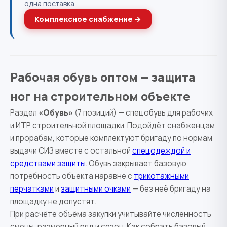
одна поставка.
Комплексное снабжение →
Рабочая обувь оптом — защита
ног на строительном объекте
Раздел
«Обувь»
(7 позиций) — спецобувь для рабочих
и ИТР строительной площадки. Подойдёт снабженцам
и прорабам, которые комплектуют бригаду по нормам
выдачи СИЗ вместе с остальной
спецодеждой и
средствами защиты
. Обувь закрывает базовую
потребность объекта наравне с
трикотажными
перчатками
и
защитными очками
— без неё бригаду на
площадку не допустят.
При расчёте объёма закупки учитывайте численность
смены, размерный ряд и сезон. Как собрать базовый