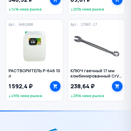
цв. белый
верхняя защита
↓14% ниже рынка
↓20% ниже рынка
СИБРТЕХ
Арт. 6461000
Арт. 27087-17
РАСТВОРИТЕЛЬ Р-646 10
КЛЮЧ гаечный 17 мм
л
комбинированный CrV
Мастер ЗУБР
1 592,4 ₽
238,64 ₽
↓49% ниже рынка
↓28% ниже рынка