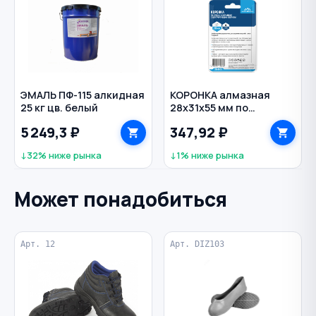
ЭМАЛЬ ПФ-115 алкидная
КОРОНКА алмазная
25 кг цв. белый
28х31х55 мм по
керамике и стеклу с
5 249,3 ₽
347,92 ₽
центрирующим
сверлом цилиндр
↓32% ниже рынка
↓1% ниже рынка
VERTEXTOOLS
Может понадобиться
Арт. 12
Арт. DIZ103