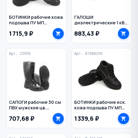
БОТИНКИ рабочие кожа
ГАЛОШИ
подошва ПУ МП
диэлектрические 1 кВ
ЭЛИТСПЕЦОБУВЬ
от -30 до +50 °С
1 715,9 ₽
883,43 ₽
маркированные
РОСТОВСКИЙ ЗАВОД
РТИ
Арт. 25950
Арт. 87488259
САПОГИ рабочие 30 см
БОТИНКИ рабочие иск.
ПВХ мужские цв.
кожа подошва ПУ МП
черный
PROFLINE
707,68 ₽
1 339,6 ₽