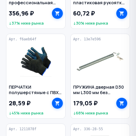
профессиональная
пластиковая рукоятка
зимняя 850 мл Standart
магнитный наконечник
356,96 ₽
60,72 ₽
65 KRONBUILD
Стандарт BIBER
↓37% ниже рынка
↓30% ниже рынка
Арт. f6aeb64f
Арт. 13e7e596
ПЕРЧАТКИ
ПРУЖИНА дверная D30
полушерстяные с ПВХ
мм L300 мм без
7,5 класс цв. черный
покрытия
28,59 ₽
179,05 ₽
↓45% ниже рынка
↓68% ниже рынка
Арт. 1211078f
Арт. 336-28-55