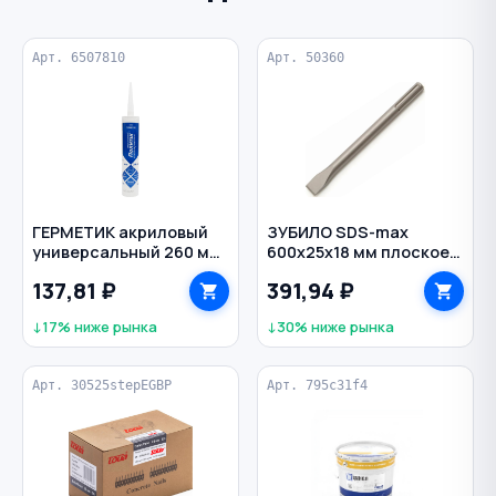
Арт. 6507810
Арт. 50360
ГЕРМЕТИК акриловый
ЗУБИЛО SDS-max
универсальный 260 мл
600х25х18 мм плоское
ПОЛИТЕХ цв. белый
РЕЗОЛЮКС
137,81 ₽
391,94 ₽
↓17% ниже рынка
↓30% ниже рынка
Арт. 30525stepEGBP
Арт. 795c31f4