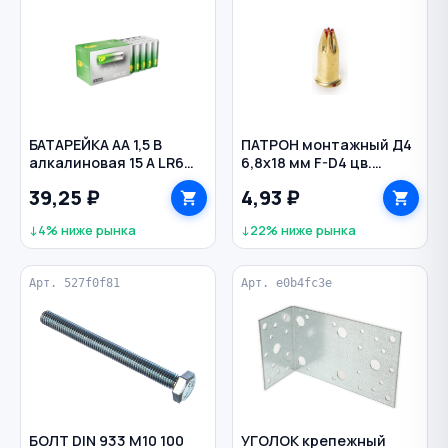
БАТАРЕЙКА AA 1,5 В
ПАТРОН монтажный Д4
алкалиновая 15 A LR6
6,8х18 мм F-D4 цв.
Super Alkaline GP
красный
39,25 ₽
4,93 ₽
↓4% ниже рынка
↓22% ниже рынка
Арт. 527f0f81
Арт. e0b4fc3e
БОЛТ DIN 933 M10 100
УГОЛОК крепежный