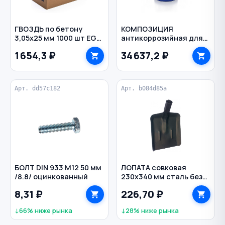
ГВОЗДЬ по бетону
КОМПОЗИЦИЯ
3,05х25 мм 1000 шт EG
антикоррозийная для
bullet point TOUA
металла 25 кг ЦИНОЛ
1 654,3 ₽
34 637,2 ₽
Арт. dd57c182
Арт. b084d85a
БОЛТ DIN 933 M12 50 мм
ЛОПАТА совковая
/8.8/ оцинкованный
230х340 мм сталь без
черенка D40 мм
8,31 ₽
226,70 ₽
↓66% ниже рынка
↓28% ниже рынка