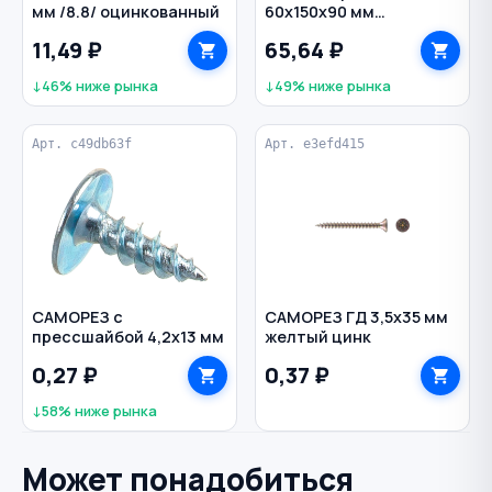
мм /8.8/ оцинкованный
60х150х90 мм
оцинкованный
11,49 ₽
65,64 ₽
↓46% ниже рынка
↓49% ниже рынка
Арт. c49db63f
Арт. e3efd415
САМОРЕЗ с
САМОРЕЗ ГД 3,5х35 мм
прессшайбой 4,2х13 мм
желтый цинк
0,27 ₽
0,37 ₽
↓58% ниже рынка
Может понадобиться