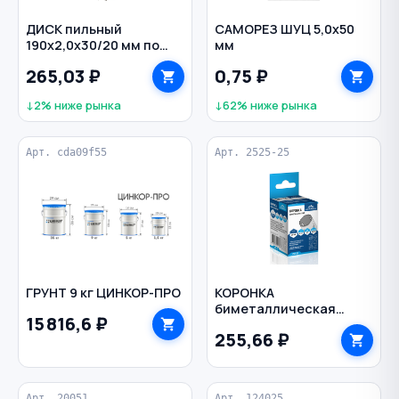
ДИСК пильный
САМОРЕЗ ШУЦ 5,0х50
190х2,0х30/20 мм по
мм
дереву 36 зубов
265,03 ₽
0,75 ₽
РЕЗОЛЮКС
↓2% ниже рынка
↓62% ниже рынка
Арт. cda09f55
Арт. 2525-25
ГРУНТ 9 кг ЦИНКОР-ПРО
КОРОНКА
биметаллическая
15 816,6 ₽
25х38 мм по металлу
255,66 ₽
1/2" VERTEXTOOLS
Арт. 20051
Арт. 124025