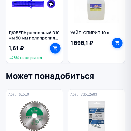
ДЮБЕЛЬ распорный D10
УАЙТ-СПИРИТ 10 л
мм 50 мм полипропилен
1 898,1 ₽
Чапай цв. синий
1,61 ₽
↓48% ниже рынка
Может понадобиться
Арт. 61510
Арт. 7d512e83