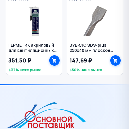
ГЕРМЕТИК акриловый
ЗУБИЛО SDS-plus
для вентиляционных
250х40 мм плоское
каналов водостойкий
HARDCORE
351,50 ₽
147,69 ₽
310 мл IRFIX цв. серый
↓37% ниже рынка
↓50% ниже рынка