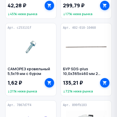
желтый
трещоточный CrV
42,28 ₽
299,79 ₽
MATRIX
↓45% ниже рынка
↓17% ниже рынка
Арт. c253131f
Арт. 402-010-10460
САМОРЕЗ кровельный
БУР SDS-plus
5,5х19 мм с буром
10,0х365х460 мм 2
грани по бетону
1,62 ₽
135,21 ₽
HEADROCK
↓21% ниже рынка
↓72% ниже рынка
Арт. 7867d7f4
Арт. 899fb103