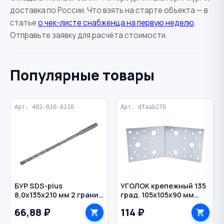
доставка по России. Что взять на старте объекта — в
статье
о чек-листе снабженца на первую неделю
.
Отправьте заявку для расчёта стоимости.
Популярные товары
Арт. 402-010-8210
Арт. dfaab270
БУР SDS-plus
УГОЛОК крепежный 135
8,0х135х210 мм 2 грани
град. 105х105х90 мм
по бетону HEADROCK
оцинкованный
66,88 ₽
114 ₽