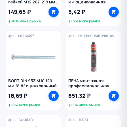
гайкой М12 207-219 мм
мм оцинкованная
тяжелой нагрузки
сталь
149,65 ₽
5,42 ₽
↓36% ниже рынка
↓13% ниже рынка
Арт. 0811a45f
Арт. PM.PROF.MAR.PRO.OS
БОЛТ DIN 933 M10 120
ПЕНА монтажная
мм /8.8/ оцинкованный
профессиональная
1000 мл огнестойкая
18,69 ₽
651,32 ₽
MARCON
↓55% ниже рынка
↓15% ниже рынка
Арт. fac383fc
Арт. 10024