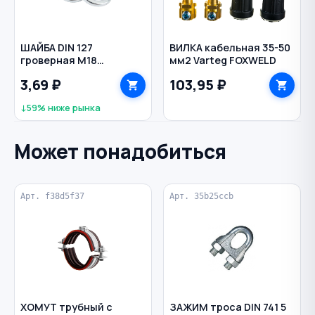
ШАЙБА DIN 127
ВИЛКА кабельная 35-50
гроверная M18
мм2 Varteg FOXWELD
оцинкованная
3,69 ₽
103,95 ₽
↓59% ниже рынка
Может понадобиться
Арт. f38d5f37
Арт. 35b25ccb
ХОМУТ трубный с
ЗАЖИМ троса DIN 741 5