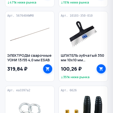
↓47% ниже рынка
↓15% ниже рынка
Арт. 5676404WM0
Арт. 10103-350-010
ЭЛЕКТРОДЫ сварочные
ШПАТЕЛЬ зубчатый 350
УОНИ 13/55 4,0 мм ESAB
мм 10х10 мм
пластиковая рукоятка
319,84 ₽
100,26 ₽
нерж. сталь ИНТЕК
↓35% ниже рынка
Арт. ea3397a2
Арт. 6626