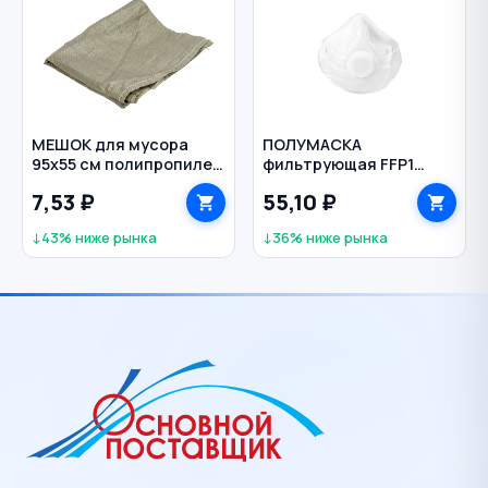
МЕШОК для мусора
ПОЛУМАСКА
95х55 см полипропилен
фильтрующая FFP1
цв. зеленый
одноразовая
7,53 ₽
55,10 ₽
формованная с
клапаном 1ФК ИСТОК
↓43% ниже рынка
↓36% ниже рынка