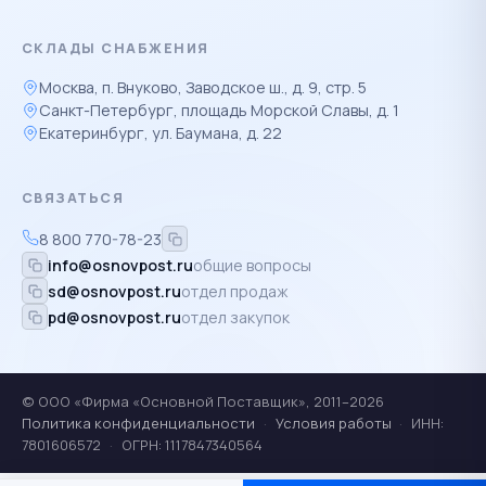
СКЛАДЫ СНАБЖЕНИЯ
Москва, п. Внуково, Заводское ш., д. 9, стр. 5
Санкт-Петербург, площадь Морской Славы, д. 1
Екатеринбург, ул. Баумана, д. 22
СВЯЗАТЬСЯ
8 800 770-78-23
info@osnovpost.ru
общие вопросы
sd@osnovpost.ru
отдел продаж
pd@osnovpost.ru
отдел закупок
© ООО «Фирма «Основной Поставщик», 2011–2026
Политика конфиденциальности
·
Условия работы
·
ИНН:
7801606572
·
ОГРН: 1117847340564