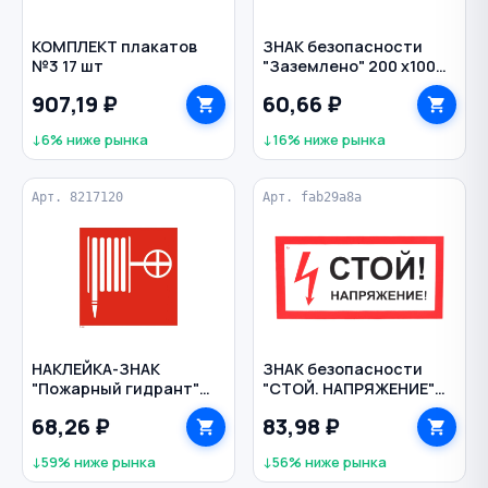
КОМПЛЕКТ плакатов
ЗНАК безопасности
№3 17 шт
"Заземлено" 200 х100
мм
907,19 ₽
60,66 ₽
↓6% ниже рынка
↓16% ниже рынка
Арт. 8217120
Арт. fab29a8a
НАКЛЕЙКА-ЗНАК
ЗНАК безопасности
"Пожарный гидрант"
"СТОЙ. НАПРЯЖЕНИЕ"
ДПА
300х150 мм
68,26 ₽
83,98 ₽
↓59% ниже рынка
↓56% ниже рынка