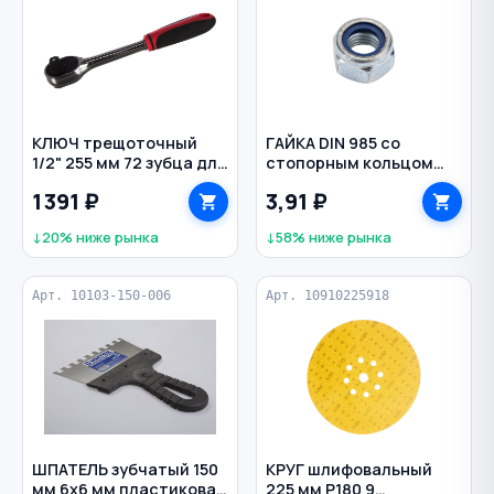
КЛЮЧ трещоточный
ГАЙКА DIN 985 со
1/2" 255 мм 72 зубца для
стопорным кольцом
торцевых головок CrV
М12 /8/ оцинкованная
1 391 ₽
3,91 ₽
Мастер ЗУБР
↓20% ниже рынка
↓58% ниже рынка
Арт. 10103-150-006
Арт. 10910225918
ШПАТЕЛЬ зубчатый 150
КРУГ шлифовальный
мм 6х6 мм пластиковая
225 мм Р180 9