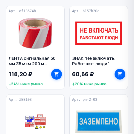
Арт. df13674b
Арт. b157b20c
ЛЕНТА сигнальная 50
ЗНАК "Не включать.
мм 35 мкм 200 м
Работают люди"
полоски цв. красно-
118,20 ₽
60,66 ₽
белый
↓54% ниже рынка
↓20% ниже рынка
Арт. ZEB103
Арт. pn-2-03