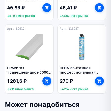
рукоятка нерж. сталь
отверстий на липучке
46,93 ₽
48,41 ₽
ИНТЕК
Gold ORIENTCRAFT
↓51% ниже рынка
↓46% ниже рынка
Арт. 89612
Арт. 113987
ПРАВИЛО
ПЕНА монтажная
трапециевидное 3000
профессиональная
мм 1 ребро жесткости
летняя 625 мл PROFIL
1 281,6 ₽
270 ₽
алюминий СИБРТЕХ
↓4% ниже рынка
↓42% ниже рынка
Может понадобиться