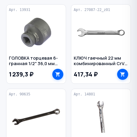
Арт. 13931
Арт. 27087-22_z01
ГОЛОВКА торцевая 6-
КЛЮЧ гаечный 22 мм
гранная 1/2" 36,0 мм
комбинированный CrV
STELS
ЗУБР
1 239,3 ₽
417,34 ₽
Арт. 90635
Арт. 14801