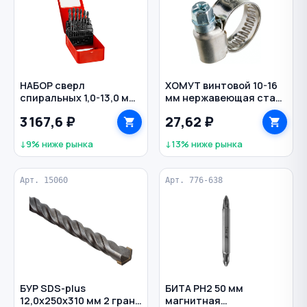
НАБОР сверл
ХОМУТ винтовой 10-16
спиральных 1,0-13,0 мм
мм нержавеющая сталь
по металлу цилиндр 25
W2/9
3 167,6 ₽
27,62 ₽
шт. ЗУБР
↓9% ниже рынка
↓13% ниже рынка
Арт. 15060
Арт. 776-638
БУР SDS-plus
БИТА PH2 50 мм
12,0х250х310 мм 2 грани
магнитная