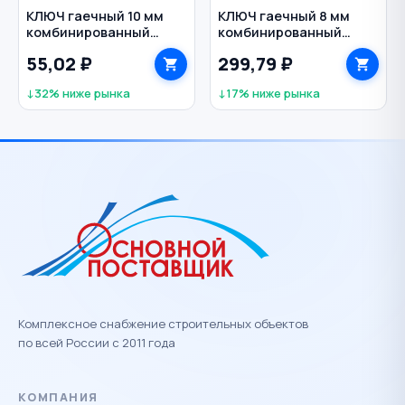
КЛЮЧ гаечный 10 мм
КЛЮЧ гаечный 8 мм
комбинированный
комбинированный
кованый BIBER
трещоточный CrV
55,02 ₽
299,79 ₽
MATRIX
↓32% ниже рынка
↓17% ниже рынка
Комплексное снабжение строительных объектов
по всей России с 2011 года
КОМПАНИЯ