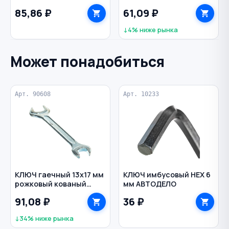
по бетону РЕЗОЛЮКС
двухсторонняя С1/4"
85,86 ₽
61,09 ₽
ПРАКТИКА
↓4% ниже рынка
Может понадобиться
Арт. 90608
Арт. 10233
КЛЮЧ гаечный 13х17 мм
КЛЮЧ имбусовый HEX 6
рожковый кованый
мм АВТОДЕЛО
оцинкованный BIBER
91,08 ₽
36 ₽
↓34% ниже рынка