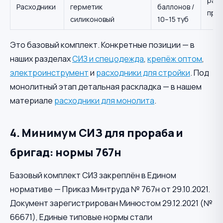
расч
Расходники
герметик
баллонов /
про
силиконовый
10–15 туб
Это базовый комплект. Конкретные позиции — в
наших разделах
СИЗ и спецодежда
,
крепёж оптом
,
электроинструмент
и
расходники для стройки
. Под
монолитный этап детальная раскладка — в нашем
материале
расходники для монолита
.
4. Минимум СИЗ для прораба и
бригад: нормы 767н
Базовый комплект СИЗ закреплён в Едином
нормативе — Приказ Минтруда № 767н от 29.10.2021.
Документ зарегистрирован Минюстом 29.12.2021 (№
66671), Единые типовые нормы стали