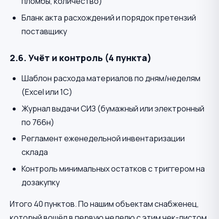
пломбы, количество)
Бланк акта расхождений и порядок претензий
поставщику
2.6. Учёт и контроль (4 пункта)
Шаблон расхода материалов по дням/неделям
(Excel или 1С)
Журнал выдачи СИЗ (бумажный или электронный
по 766н)
Регламент еженедельной инвентаризации
склада
Контроль минимальных остатков с триггером на
дозакупку
Итого 40 пунктов. По нашим объектам снабженец,
который вошёл в первую неделю с этим чек-листом,