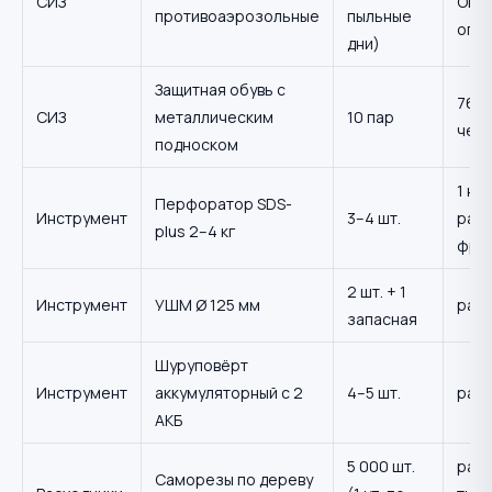
СИЗ
ОП п
противоаэрозольные
пыльные
опе
дни)
Защитная обувь с
767н
СИЗ
металлическим
10 пар
чел/
подноском
1 на 
Перфоратор SDS-
Инструмент
3–4 шт.
рабо
plus 2–4 кг
фро
2 шт. + 1
Инструмент
УШМ Ø 125 мм
расч
запасная
Шуруповёрт
Инструмент
аккумуляторный с 2
4–5 шт.
расч
АКБ
5 000 шт.
расч
Саморезы по дереву