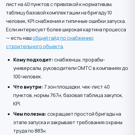
лист на 40 пунктов с привязкой к нормативам,
таблицу базовой комплектации на бригаду 10
человек, KPI снабжения и типичные ошибки запуска.
Если интересует более широкая картина процесса
— есть наш
общий гайд по снабжению
строительного объекта
.
Кому подходит:
снабженцы, прорабы-
универсалы, руководители ОМТС в компаниях до
100 человек.
Что внутри:
7 зон площадки, чек-лист 40
пунктов, нормы 767н, базовая таблица закупок,
KPI.
Чем полезна:
сокращает простой бригады на
этапе запуска и закрывает требования охраны
труда по 883н.