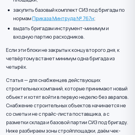
закупить базовый комплект СИЗ под бригады по
нормам
Приказа Минтруда № 767н
;
выдать бригадам инструмент-минимум и
входную партию расходников.
Если эти блоки не закрыты к концу второго дня, к
четвёртому встанет минимум одна бригада из
четырёх.
Статья — для снабженцев действующих
строительных компаний, которые принимают новый
объект и хотят войти в первую неделю без авралов.
Снабжение строительных объектов начинается не
со сметы и не с прайс-листа поставщика, а с
разметки склада и базовой партии СИЗ под бригаду.
Ниже разбираем зоны стройплощадки, даём чек-