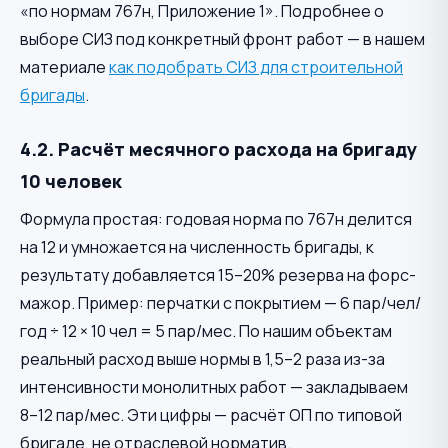
«по нормам 767н, Приложение 1». Подробнее о
выборе СИЗ под конкретный фронт работ — в нашем
материале
как подобрать СИЗ для строительной
бригады
.
4.2. Расчёт месячного расхода на бригаду
10 человек
Формула простая: годовая норма по 767н делится
на 12 и умножается на численность бригады, к
результату добавляется 15–20% резерва на форс-
мажор. Пример: перчатки с покрытием — 6 пар/чел/
год ÷ 12 × 10 чел = 5 пар/мес. По нашим объектам
реальный расход выше нормы в 1,5–2 раза из-за
интенсивности монолитных работ — закладываем
8–12 пар/мес. Эти цифры — расчёт ОП по типовой
бригаде, не отраслевой норматив.