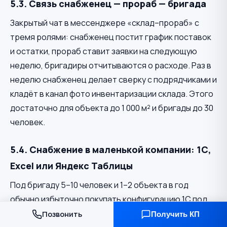
5.3. Связь снабженец — прораб — бригада
Закрытый чат в мессенджере «склад–прораб» с
тремя ролями: снабженец постит график поставок
и остатки, прораб ставит заявки на следующую
неделю, бригадиры отчитываются о расходе. Раз в
неделю снабженец делает сверку с подрядчиками и
кладёт в канал фото инвентаризации склада. Этого
достаточно для объекта до 1 000 м² и бригады до 30
человек.
5.4. Снабжение в маленькой компании: 1С,
Excel или Яндекс Таблицы
Под бригаду 5–10 человек и 1–2 объекта в год
обычно избыточно покупать конфигурацию 1С под
учёт расходников. Рабочая связка: Яндекс Таблицы
Позвонить
Получить КП