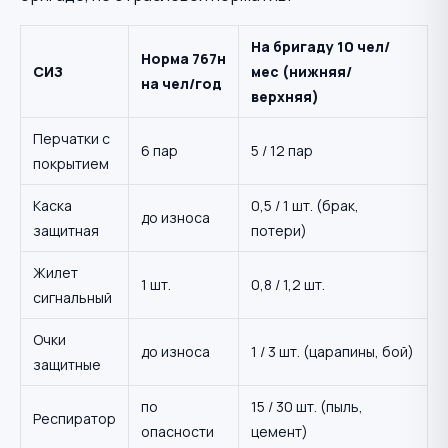
На бригаду 10 чел/
Норма 767н
СИЗ
мес (нижняя/
на чел/год
верхняя)
Перчатки с
6 пар
5 / 12 пар
покрытием
Каска
0,5 / 1 шт. (брак,
до износа
защитная
потери)
Жилет
1 шт.
0,8 / 1,2 шт.
сигнальный
Очки
до износа
1 / 3 шт. (царапины, бой)
защитные
по
15 / 30 шт. (пыль,
Респиратор
опасности
цемент)