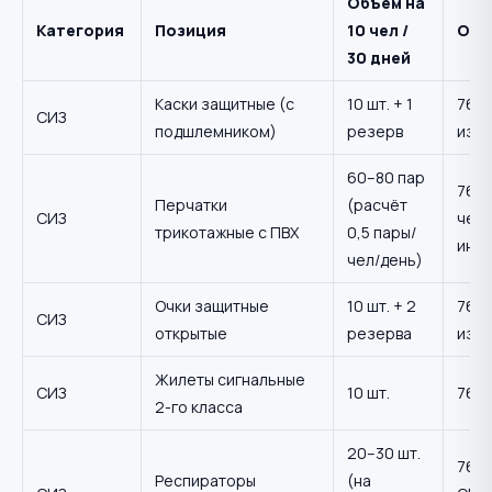
Объём на
Категория
Позиция
10 чел /
Осн
30 дней
Каски защитные (с
10 шт. + 1
767н
СИЗ
подшлемником)
резерв
изн
60–80 пар
767н
Перчатки
(расчёт
СИЗ
чел/
трикотажные с ПВХ
0,5 пары/
инте
чел/день)
Очки защитные
10 шт. + 2
767н
СИЗ
открытые
резерва
изн
Жилеты сигнальные
СИЗ
10 шт.
767н
2-го класса
20–30 шт.
767н
Респираторы
(на