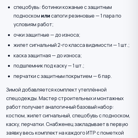
спецобувь: ботинки кожаные с защитным
подноском
или
сапоги резиновые — 1 пара по
условиям работ;
очки защитные — до износа;
жилет сигнальный 2-го класса видимости — 1 шт.;
каска защитная — до износа;
подшлемник под каску — 1 шт.;
перчатки с защитным покрытием — 6 пар.
Зимой добавляется комплект утеплённой
спецодежды. Мастер строительных и монтажных
работ получает аналогичный базовый набор:
костюм, жилет сигнальный, спецобувь с подноском,
каску, перчатки. Снабженец закладывает в первую
заявку весь комплект на каждого ИТР с пометкой