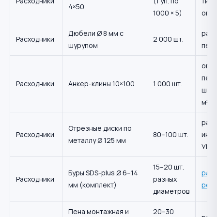
Расходники
(1 уп. по
типо
4×50
1000 × 5)
опа
Дюбели Ø 8 мм с
расч
Расходники
2 000 шт.
шурупом
пер
опал
пере
Расходники
Анкер-клины 10×100
1 000 шт.
шаг 
м²
расч
Отрезные диски по
Расходники
80–100 шт.
инте
металлу Ø 125 мм
УШ
15–20 шт.
Буры SDS-plus Ø 6–14
рас
Расходники
разных
мм (комплект)
ресу
диаметров
Пена монтажная и
20–30