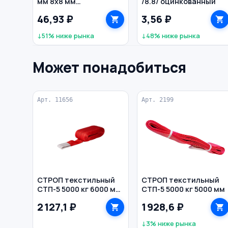
мм 8х8 мм
/8.8/ оцинкованный
пластиковая рукоятка
46,93 ₽
3,56 ₽
нерж. сталь ИНТЕК
↓51% ниже рынка
↓48% ниже рынка
Может понадобиться
Арт. 11656
Арт. 2199
СТРОП текстильный
СТРОП текстильный
СТП-5 5000 кг 6000 мм
СТП-5 5000 кг 5000 мм
150 мм TOR
2 127,1 ₽
1 928,6 ₽
↓3% ниже рынка