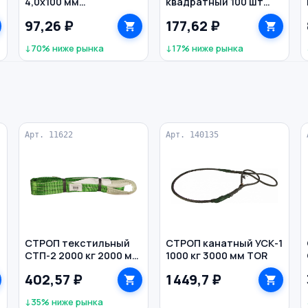
4,0х100 мм
квадратный 100 шт
оцинкованный
Алгем ЮНЛАНДИЯ цв.
97,26 ₽
177,62 ₽
белый
↓70% ниже рынка
↓17% ниже рынка
Арт. 11622
Арт. 140135
СТРОП текстильный
СТРОП канатный УСК-1
СТП-2 2000 кг 2000 мм
1000 кг 3000 мм TOR
60 мм TOR
402,57 ₽
1 449,7 ₽
↓35% ниже рынка