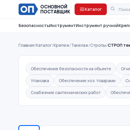
ОСНОВНОЙ
Каталог
ПОСТАВЩИК
Безопасность
Инструмент
Инструмент ручной
Креп
Главная
/
Каталог
/
Крепеж
/
Такелаж
/
Стропы
/
СТРОП тек
Обеспечение безопасности на объекте
Огн
Упаковка
Обеспечение хоз. товарами
С
Снабжение сантехнических работ
Обеспече