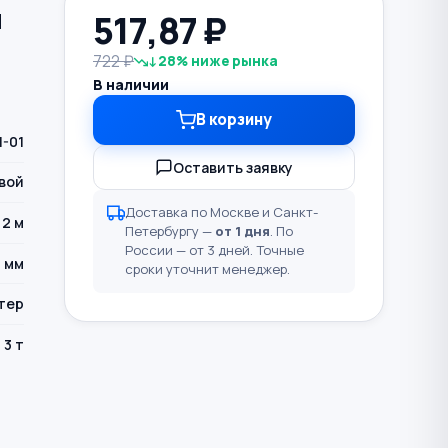
й
517,87
₽
722 ₽
↓28% ниже рынка
В наличии
В корзину
1-01
Оставить заявку
вой
Доставка по Москве и Санкт-
2 м
Петербургу —
от 1 дня
. По
России — от 3 дней. Точные
 мм
сроки уточнит менеджер.
тер
3 т