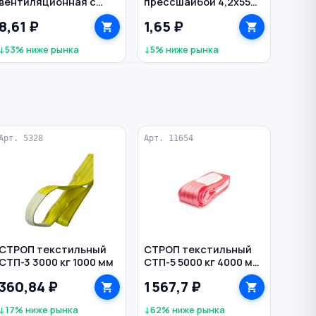
вентиляционная с
прессшайбой 4,2х55
болтом М8 20 мм
мм с буром
8,61 ₽
1,65 ₽
↓53% ниже рынка
↓5% ниже рынка
Арт. 5328
Арт. 11654
СТРОП текстильный
СТРОП текстильный
СТП-3 3000 кг 1000 мм
СТП-5 5000 кг 4000 мм
150 мм TOR
360,84 ₽
1 567,7 ₽
↓17% ниже рынка
↓62% ниже рынка