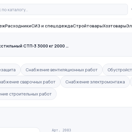
еж
Расходники
СИЗ и спецодежда
Стройтовары
Хозтовары
Эл
стильный СТП-3 3000 кг 2000 …
езащита
Снабжение вентиляционных работ
Обустройст
набжение сварочных работ
Снабжение электромонтажа
ние строительных работ
Арт. 2083