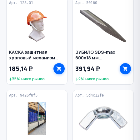
Арт. 123.01
Арт. 50160
КАСКА защитная
ЗУБИЛО SDS-max
храповый механизм
600х18 мм
ЮНОНА-ЕКС new цв.
пикообразное
185,14 ₽
391,94 ₽
оранжевый
РЕЗОЛЮКС
↓35% ниже рынка
↓2% ниже рынка
Арт. 9426f8f5
Арт. 5d4c12fe