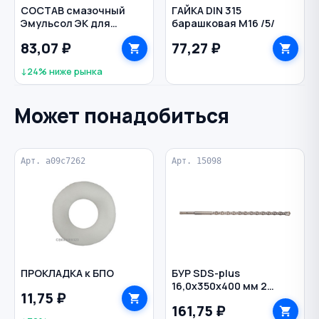
СОСТАВ смазочный
ГАЙКА DIN 315
Эмульсол ЭК для
барашковая M16 /5/
опалубки зимний
83,07 ₽
77,27 ₽
↓24% ниже рынка
Может понадобиться
Арт. a09c7262
Арт. 15098
ПРОКЛАДКА к БПО
БУР SDS-plus
16,0х350х400 мм 2
11,75 ₽
грани по бетону
161,75 ₽
РЕЗОЛЮКС