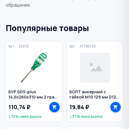
обращения.
Популярные товары
Арт. 15078
Арт. 4f70b158
БУР SDS-plus
БОЛТ анкерный с
14,0х260х310 мм 2 грани
гайкой M10 129 мм D12
по бетону РЕЗОЛЮКС
мм
110,74 ₽
19,84 ₽
↓75% ниже рынка
↓37% ниже рынка