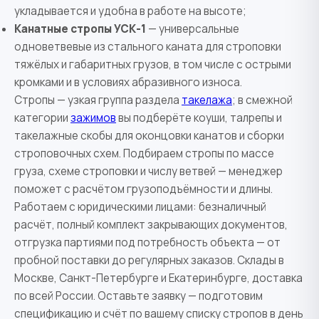
укладывается и удобна в работе на высоте;
Канатные стропы УСК-1
— универсальные
одноветвевые из стального каната для строповки
тяжёлых и габаритных грузов, в том числе с острыми
кромками и в условиях абразивного износа.
Стропы — узкая группа раздела
такелажа
; в смежной
категории
зажимов
вы подберёте коуши, талрепы и
такелажные скобы для оконцовки канатов и сборки
строповочных схем. Подбираем стропы по массе
груза, схеме строповки и числу ветвей — менеджер
поможет с расчётом грузоподъёмности и длины.
Работаем с юридическими лицами: безналичный
расчёт, полный комплект закрывающих документов,
отгрузка партиями под потребность объекта — от
пробной поставки до регулярных заказов. Склады в
Москве, Санкт-Петербурге и Екатеринбурге, доставка
по всей России. Оставьте заявку — подготовим
спецификацию и счёт по вашему списку стропов в день