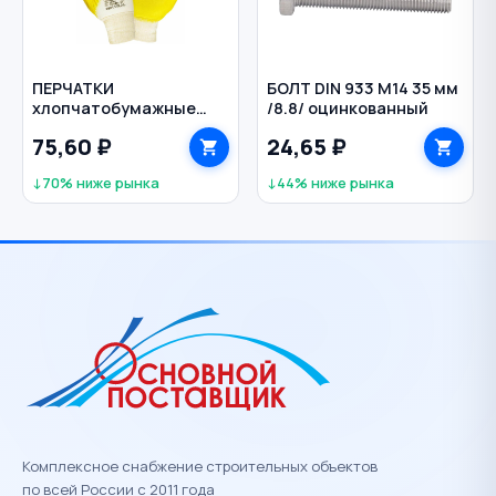
ПЕРЧАТКИ
БОЛТ DIN 933 M14 35 мм
хлопчатобумажные
/8.8/ оцинкованный
нитриловое покрытие
75,60 ₽
24,65 ₽
Лайт цв. желтый/синий
↓70% ниже рынка
↓44% ниже рынка
Комплексное снабжение строительных объектов
по всей России с 2011 года