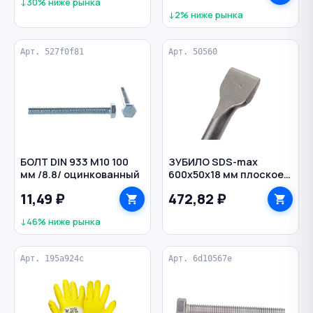
↓30% ниже рынка
↓2% ниже рынка
Арт. 527f0f81
Арт. 50560
БОЛТ DIN 933 M10 100
ЗУБИЛО SDS-max
мм /8.8/ оцинкованный
600х50х18 мм плоское
РЕЗОЛЮКС
11,49 ₽
472,82 ₽
↓46% ниже рынка
Арт. 195a924c
Арт. 6d10567e