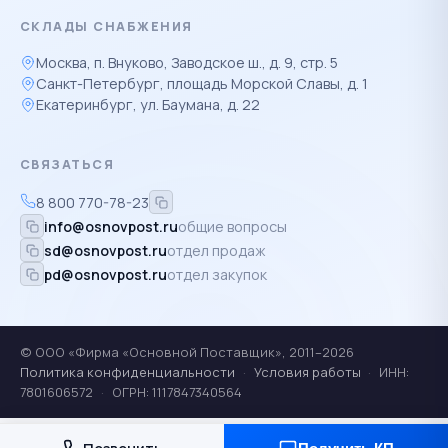
СКЛАДЫ СНАБЖЕНИЯ
Москва, п. Внуково, Заводское ш., д. 9, стр. 5
Санкт-Петербург, площадь Морской Славы, д. 1
Екатеринбург, ул. Баумана, д. 22
СВЯЗАТЬСЯ
8 800 770-78-23
info@osnovpost.ru
общие вопросы
sd@osnovpost.ru
отдел продаж
pd@osnovpost.ru
отдел закупок
© ООО «Фирма «Основной Поставщик», 2011–2026
Политика конфиденциальности
·
Условия работы
·
ИНН:
7801606572
·
ОГРН: 1117847340564