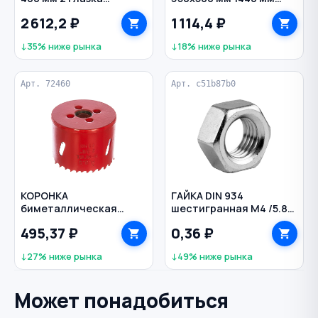
магнитный KAPRO
полипропилен/
2 612,2 ₽
1 114,4 ₽
алюминий Сибирь ЗУБР
↓35% ниже рынка
↓18% ниже рынка
Арт. 72460
Арт. c51b87b0
КОРОНКА
ГАЙКА DIN 934
биметаллическая
шестигранная M4 /5.8/
60х40 мм
оцинкованная
495,37 ₽
0,36 ₽
универсальная 5/8"
MATRIX
↓27% ниже рынка
↓49% ниже рынка
Может понадобиться