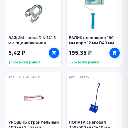
ЗАЖИМ троса DIN 741 5
ВАЛИК полиакрил 180
мм оцинкованная
мм ворс 12 мм D40 мм с
сталь
ручкой MATRIX
5,42 ₽
195,35 ₽
↓13% ниже рынка
↓7% ниже рынка
Арт. 781-40-40PM
Арт. 39925
УРОВЕНЬ строительный
ЛОПАТА снеговая
400 мм 2 глазка
350х500 мм 1440 мм