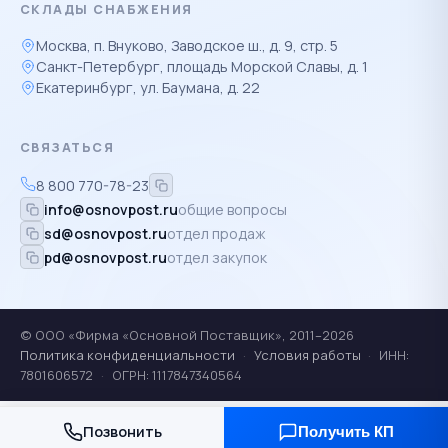
СКЛАДЫ СНАБЖЕНИЯ
Москва, п. Внуково, Заводское ш., д. 9, стр. 5
Санкт-Петербург, площадь Морской Славы, д. 1
Екатеринбург, ул. Баумана, д. 22
СВЯЗАТЬСЯ
8 800 770-78-23
info@osnovpost.ru
общие вопросы
sd@osnovpost.ru
отдел продаж
pd@osnovpost.ru
отдел закупок
© ООО «Фирма «Основной Поставщик», 2011–2026
Политика конфиденциальности
·
Условия работы
·
ИНН:
7801606572
·
ОГРН: 1117847340564
Позвонить
Получить КП