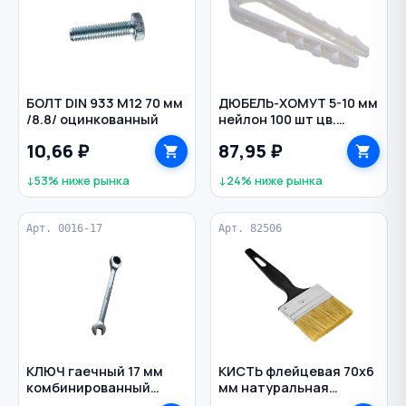
БОЛТ DIN 933 M12 70 мм
ДЮБЕЛЬ-ХОМУТ 5-10 мм
/8.8/ оцинкованный
нейлон 100 шт цв.
белый
10,66 ₽
87,95 ₽
↓53% ниже рынка
↓24% ниже рынка
Арт. 0016-17
Арт. 82506
КЛЮЧ гаечный 17 мм
КИСТЬ флейцевая 70х6
комбинированный
мм натуральная
трещоточный CrV
щетина пластиковая