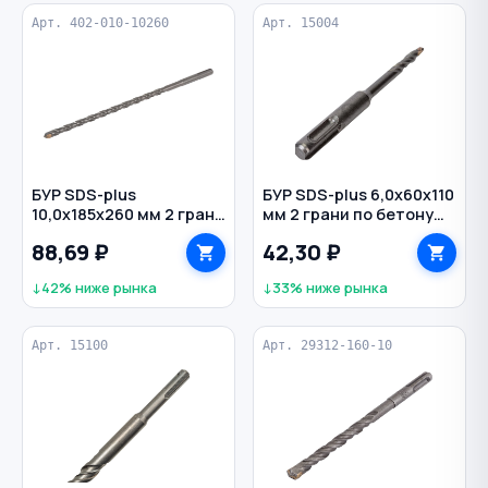
Арт. 402-010-10260
Арт. 15004
БУР SDS-plus
БУР SDS-plus 6,0х60х110
10,0х185х260 мм 2 грани
мм 2 грани по бетону
по бетону HEADROCK
РЕЗОЛЮКС
88,69 ₽
42,30 ₽
↓42% ниже рынка
↓33% ниже рынка
Арт. 15100
Арт. 29312-160-10