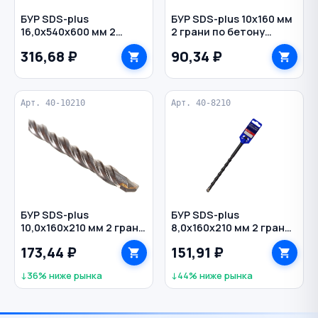
БУР SDS-plus
БУР SDS-plus 10х160 мм
16,0х540х600 мм 2
2 грани по бетону
грани по бетону
СИБИН
316,68 ₽
90,34 ₽
РЕЗОЛЮКС
Арт. 40-10210
Арт. 40-8210
БУР SDS-plus
БУР SDS-plus
10,0х160х210 мм 2 грани
8,0х160х210 мм 2 грани
по бетону Profi CUTOP
по бетону Profi CUTOP
173,44 ₽
151,91 ₽
↓36% ниже рынка
↓44% ниже рынка