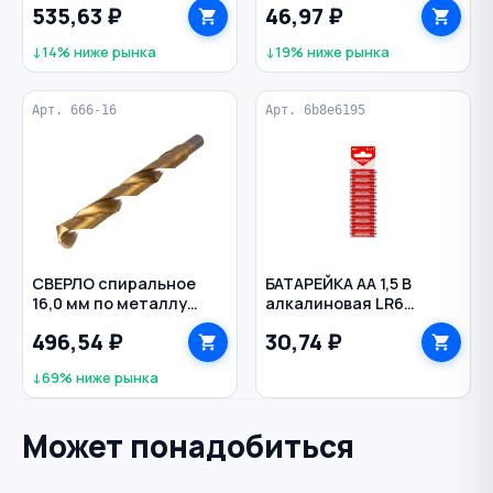
535,63 ₽
46,97 ₽
VERTEXTOOLS
ручка Стандарт
СИБРТЕХ
↓14% ниже рынка
↓19% ниже рынка
Арт. 666-16
Арт. 6b8e6195
СВЕРЛО спиральное
БАТАРЕЙКА AA 1,5 В
16,0 мм по металлу
алкалиновая LR6
класс А Р6М5 титан с
SMARTBUY
496,54 ₽
30,74 ₽
кобальтом цилиндр
VERTEXTOOLS
↓69% ниже рынка
Может понадобиться