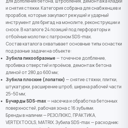
для долбления бетона, штробления, демонтажа кладки
и снятия стяжки. Категория собрана для снабженцев и
прорабов, которые закупают режущий и ударный
инструмент для бригад на монолите, реконструкции и
сносе. В каталоге 24 позиций под перфораторы и
отбойные молотки с патроном SDS-max.
Состав каталога охватывает основные типы оснастки
под разные задачи на объекте:
Зубила пикообразные
— точечное долбление,
пробивка отверстий и проёмов, демонтаж бетона
длиной от 280 до 600 мм;
Зубила плоские (лопатки)
— снятие стяжки, плитки,
штукатурки, расширение штроб, ширина рабочей части
25–50 мм;
Бучарды SDS-max
— насечка и обработка бетонных
поверхностей, рабочая зона с 16 зубьями.
Бренды в наличии — РЕЗОЛЮКС, ПРАКТИКА,
VERTEXTOOLS, MATRIX. Зубила SDS-max — расходник: