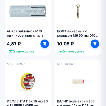
АНКЕР забивной M10
БОЛТ анкерный с
оцинкованная сталь
кольцом M8 50 мм D10
мм
4,87 ₽
10,05 ₽
↓37% ниже рынка
↓44% ниже рынка
Арт. TIK902T
Арт. 80750
ИЗОЛЕНТА ПВХ 19 мм 20
ВАЛИК полиакрил 250
м KLEBEBANDER цв.
мм ворс 12 мм D48 мм