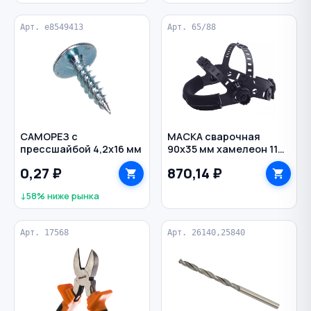
Арт. e8549413
Арт. 65/88
САМОРЕЗ с
МАСКА сварочная
прессшайбой 4,2х16 мм
90х35 мм хамелеон 11
DIN WM-6 EUROLUX
0,27 ₽
870,14 ₽
↓58% ниже рынка
Арт. 17568
Арт. 26140,25840