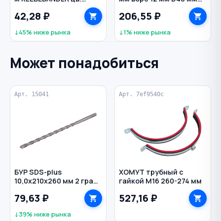
желтый
сменный MATRIX
42,28 ₽
206,55 ₽
↓45% ниже рынка
↓1% ниже рынка
Может понадобиться
Арт. 15041
Арт. 7ef9540c
БУР SDS-plus
ХОМУТ трубный с
10,0х210х260 мм 2 грани
гайкой М16 260-274 мм
по бетону РЕЗОЛЮКС
79,63 ₽
527,16 ₽
↓39% ниже рынка