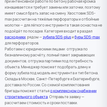
при интенсивной работе по бетону рабочая кромка
изнашивается и требует замены или заточки, поэтому
имеет смысл брать запас на смену. Хвостовик SDS-
max рассчитан на тяжёлые перфораторы и отбойные
молотки — для лёгкого инструмента такая оснастка не
подойдёт по посадке. Категория входит в раздел
расходники
, рядом —
зубила SDS-plus
и
буры SDS-max
для перфораторов.
Работаем с юридическими лицами: отгрузка по
безналичному расчёту, полный пакет закрывающих
документов, отгрузка партиями под потребность
объекта. Менеджер поможет подобрать длину и
форму зубила под модель инструмента и тип бетона.
Склады в Москве, Санкт-Петербурге и Екатеринбурге,
доставка по России. Со схемой комплектования
бригады поможет статья
о комплексном снабжении
строительного объекта
. Отправьте заявку —
рассчитаем стоимость и сроки поставки.