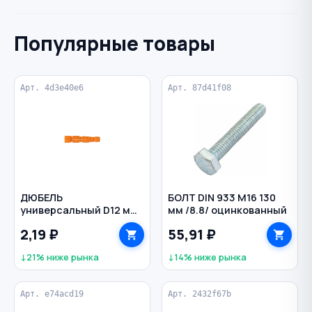
Популярные товары
Арт. 4d3e40e6
Арт. 87d41f08
ДЮБЕЛЬ
БОЛТ DIN 933 M16 130
универсальный D12 мм
мм /8.8/ оцинкованный
70 мм тип U
2,19 ₽
55,91 ₽
полипропилен
↓21% ниже рынка
↓14% ниже рынка
Арт. e74acd19
Арт. 2432f67b