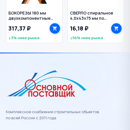
БОКОРЕЗЫ 180 мм
СВЕРЛО спиральное
двухкомпонентные
4,0х43х75 мм по
рукоятки SPARTA
металлу Р6М5 цилиндр
317,37 ₽
16,18 ₽
РЕЗОЛЮКС
↓3% ниже рынка
↓56% ниже рынка
Комплексное снабжение строительных объектов
по всей России с 2011 года