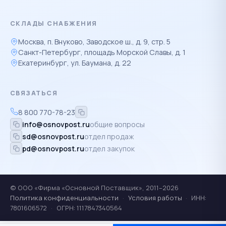
СКЛАДЫ СНАБЖЕНИЯ
Москва, п. Внуково, Заводское ш., д. 9, стр. 5
Санкт-Петербург, площадь Морской Славы, д. 1
Екатеринбург, ул. Баумана, д. 22
СВЯЗАТЬСЯ
8 800 770-78-23
info@osnovpost.ru
общие вопросы
sd@osnovpost.ru
отдел продаж
pd@osnovpost.ru
отдел закупок
© ООО «Фирма «Основной Поставщик», 2011–2026
Политика конфиденциальности
·
Условия работы
·
ИНН:
7801606572
·
ОГРН: 1117847340564