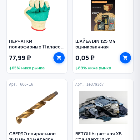
ПЕРЧАТКИ
ШАЙБА DIN 125 М4
полиэфирные 11 класс
оцинкованная
рифленое латексное
77,99 ₽
0,05 ₽
покрытие р. XL цв.
зеленый с желтым
↓65% ниже рынка
↓89% ниже рынка
Арт. 666-16
Арт. 1e37a3d7
СВЕРЛО спиральное
ВЕТОШЬ цветная ХБ
16,0 мм по металлу
Стандарт 10 кг