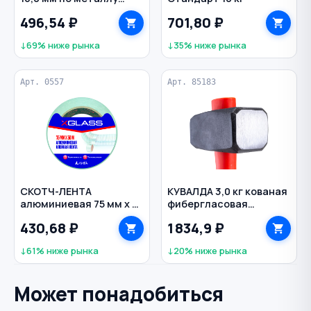
класс А Р6М5 титан с
496,54 ₽
701,80 ₽
кобальтом цилиндр
VERTEXTOOLS
↓69% ниже рынка
↓35% ниже рынка
Арт. 0557
Арт. 85183
СКОТЧ-ЛЕНТА
КУВАЛДА 3,0 кг кованая
алюминиевая 75 мм х 50
фибергласовая
м XGLASS
рукоятка Профи BIBER
430,68 ₽
1 834,9 ₽
↓61% ниже рынка
↓20% ниже рынка
Может понадобиться