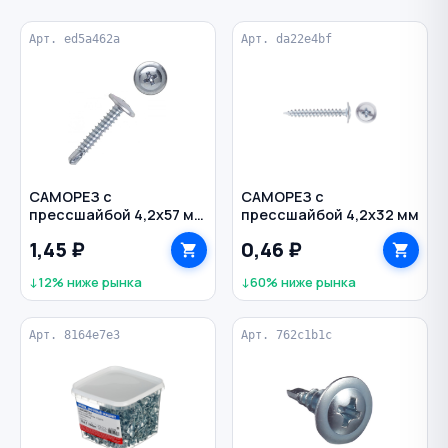
Арт. ed5a462a
Арт. da22e4bf
САМОРЕЗ с
САМОРЕЗ с
прессшайбой 4,2х57 мм
прессшайбой 4,2х32 мм
с буром
1,45 ₽
0,46 ₽
↓12% ниже рынка
↓60% ниже рынка
Арт. 8164e7e3
Арт. 762c1b1c