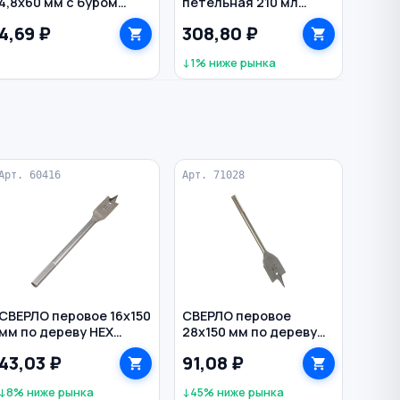
4,8х60 мм с буром
петельная 210 мл
оцинкованный
KERRY
4,69 ₽
308,80 ₽
↓1% ниже рынка
Арт. 60416
Арт. 71028
СВЕРЛО перовое 16х150
СВЕРЛО перовое
мм по дереву HEX
28х150 мм по дереву
РЕЗОЛЮКС
цилиндр BIBER
43,03 ₽
91,08 ₽
↓8% ниже рынка
↓45% ниже рынка