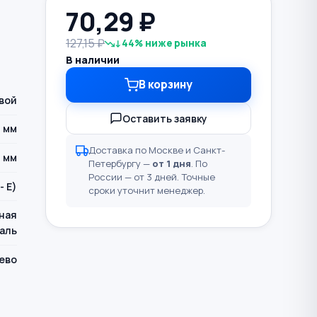
70,29
₽
127,15 ₽
↓44% ниже рынка
В наличии
В корзину
вой
Оставить заявку
2 мм
Доставка по Москве и Санкт-
0 мм
Петербургу —
от 1 дня
. По
России — от 3 дней. Точные
- E)
сроки уточнит менеджер.
ная
аль
ево