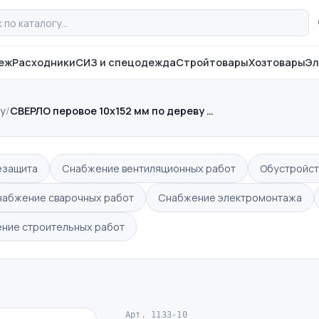
еж
Расходники
СИЗ и спецодежда
Стройтовары
Хозтовары
Эл
ву
/
СВЕРЛО перовое 10х152 мм по дереву …
езащита
Снабжение вентиляционных работ
Обустройст
набжение сварочных работ
Снабжение электромонтажа
ние строительных работ
Арт. 1133-10