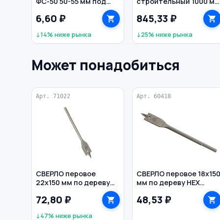
ФС-50 50-55 мм под
строительный 1000 м
сыпучий грунт
3 глазка
6,60 ₽
845,33 ₽
фрезерованный
алюминий УС-1,0
↓14% ниже рынка
↓25% ниже рынка
СИБРТЕХ
Может понадобиться
Арт. 71022
Арт. 60418
СВЕРЛО перовое
СВЕРЛО перовое 18х15
22х150 мм по дереву
мм по дереву HEX
цилиндр BIBER
РЕЗОЛЮКС
72,80 ₽
48,53 ₽
↓47% ниже рынка