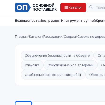
ОСНОВНОЙ
Каталог
ПОСТАВЩИК
Безопасность
Инструмент
Инструмент ручной
Креп
Главная
/
Каталог
/
Расходники
/
Сверла
/
Сверла по дере
Обеспечение безопасности на объекте
Огн
Упаковка
Обеспечение хоз. товарами
С
Снабжение сантехнических работ
Обеспече