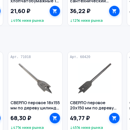
м
хлопчатобумажные 13
сантехнический
класс латексное
12х200 мм
21,60 ₽
36,22 ₽
покрытие двойной
облив
↓49% ниже рынка
↓12% ниже рынка
Арт. 71018
Арт. 60420
0
СВЕРЛО перовое 18х155
СВЕРЛО перовое
мм по дереву цилиндр
20х150 мм по дереву
BIBER
HEX РЕЗОЛЮКС
68,30 ₽
49,77 ₽
↓47% ниже рынка
↓45% ниже рынка