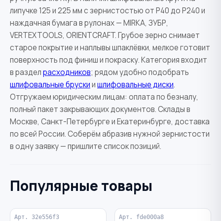
липучке 125 и 225 мм с зернистостью от Р40 до Р240 и
наждачная бумага в рулонах — MIRKA, ЗУБР,
VERTEXTOOLS, ORIENTCRAFT. Грубое зерно снимает
старое покрытие и наплывы шпаклёвки, мелкое готовит
поверхность под финиш и покраску. Категория входит
в раздел
расходников
; рядом удобно подобрать
шлифовальные бруски
и
шлифовальные диски
.
Отгружаем юридическим лицам: оплата по безналу,
полный пакет закрывающих документов. Склады в
Москве, Санкт-Петербурге и Екатеринбурге, доставка
по всей России. Соберём абразив нужной зернистости
в одну заявку — пришлите список позиций.
Популярные товары
Арт. 32e556f3
Арт. fde000a8