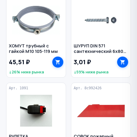
ХОМУТ трубный с
ШУРУП DIN 571
гайкой М10 105-119 мм
сантехнический 6х80
мм
45,51 ₽
3,01 ₽
↓26% ниже рынка
↓59% ниже рынка
Арт. 1091
Арт. 8c992426
РУЛЕТКА
СОВОК пожарный