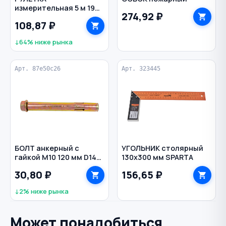
измерительная 5 м 19
274,92 ₽
мм обрезиненный
108,87 ₽
корпус
↓64% ниже рынка
Арт. 87e50c26
Арт. 323445
БОЛТ анкерный с
УГОЛЬНИК столярный
гайкой M10 120 мм D14
130х300 мм SPARTA
мм
30,80 ₽
156,65 ₽
↓2% ниже рынка
Может понадобиться