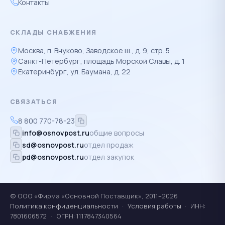
Контакты
СКЛАДЫ СНАБЖЕНИЯ
Москва, п. Внуково, Заводское ш., д. 9, стр. 5
Санкт-Петербург, площадь Морской Славы, д. 1
Екатеринбург, ул. Баумана, д. 22
СВЯЗАТЬСЯ
8 800 770-78-23
info@osnovpost.ru
общие вопросы
sd@osnovpost.ru
отдел продаж
pd@osnovpost.ru
отдел закупок
© ООО «Фирма «Основной Поставщик», 2011–2026
Политика конфиденциальности
·
Условия работы
·
ИНН:
7801606572
·
ОГРН: 1117847340564