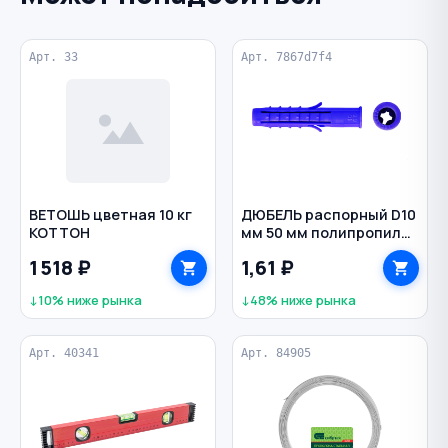
Арт. 33
Арт. 7867d7f4
ВЕТОШЬ цветная 10 кг
ДЮБЕЛЬ распорный D10
КОТТОН
мм 50 мм полипропилен
Чапай цв. синий
1 518 ₽
1,61 ₽
↓10% ниже рынка
↓48% ниже рынка
Арт. 40341
Арт. 84905