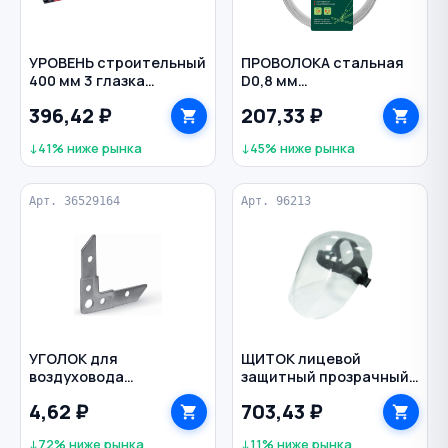
УРОВЕНЬ строительный
ПРОВОЛОКА стальная
400 мм 3 глазка
D0,8 мм
ударопрочный Профи
термообработанная
396,42 ₽
207,33 ₽
BIBER
оцинкованная 50 м
СИБРТЕХ
↓41% ниже рынка
↓45% ниже рынка
Арт. 36529164
Арт. 96213
УГОЛОК для
ЩИТОК лицевой
воздуховода
защитный прозрачный
65х18х1,8/2,5 мм
с регулировкой
4,62 ₽
703,43 ₽
оцинкованная сталь
размера Профи BIBER
↓72% ниже рынка
↓11% ниже рынка