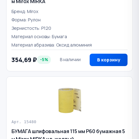
м Mirox MIRKA
Бренд: Mirox
Форма: Рулон
Зернистость: P120
Материал основы: Бумага
Материал абразива: Оксид алюминия
354,69 ₽
-5%
В наличии
В корзину
Арт. 15480
БУМАГА шлифовальная 115 мм Р60 бумажная 5
м Mirox MIRKA цв. желтый