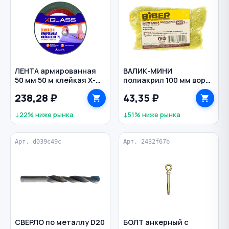
ЛЕНТА армированная
ВАЛИК-МИНИ
50 мм 50 м клейкая X-
полиакрил 100 мм ворс
GLASS цв. серый
11 мм D37 мм сменный 2
238,28 ₽
43,35 ₽
шт BIBER
↓22% ниже рынка
↓51% ниже рынка
Арт. d039c49c
Арт. 2432f67b
СВЕРЛО по металлу D20
БОЛТ анкерный с