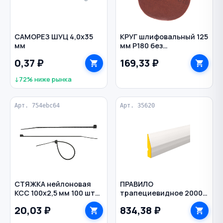
САМОРЕЗ ШУЦ 4,0х35
КРУГ шлифовальный 125
мм
мм Р180 без
перфорации на липучке
0,37 ₽
169,33 ₽
GTOOL
↓72% ниже рынка
Арт. 754ebc64
Арт. 35620
СТЯЖКА нейлоновая
ПРАВИЛО
КСС 100х2,5 мм 100 шт
трапециевидное 2000
цв. черный
мм 1 ребро жесткости
20,03 ₽
834,38 ₽
алюминий BIBER