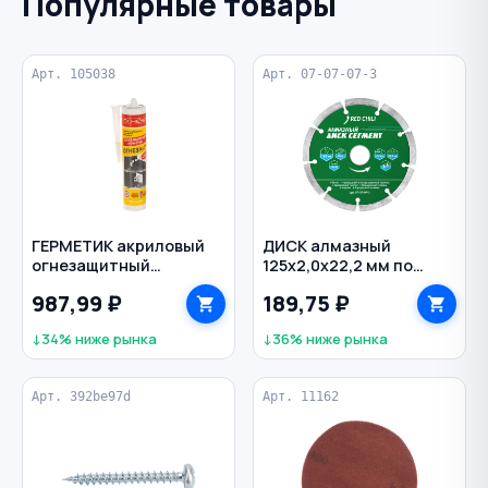
Популярные товары
Арт. 105038
Арт. 07-07-07-3
ГЕРМЕТИК акриловый
ДИСК алмазный
огнезащитный
125х2,0х22,2 мм по
терморасширяющийся
железобетону
987,99 ₽
189,75 ₽
310 мл цв. серый
сегментный 9
сегментов REDCHILI
↓34% ниже рынка
↓36% ниже рынка
Арт. 392be97d
Арт. 11162