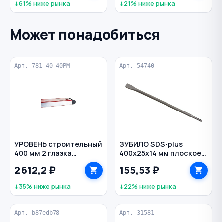
↓61% ниже рынка
↓21% ниже рынка
Может понадобиться
Арт. 781-40-40PM
Арт. 54740
УРОВЕНЬ строительный
ЗУБИЛО SDS-plus
400 мм 2 глазка
400х25х14 мм плоское
магнитный KAPRO
РЕЗОЛЮКС
2 612,2 ₽
155,53 ₽
↓35% ниже рынка
↓22% ниже рынка
Арт. b87edb78
Арт. 31581