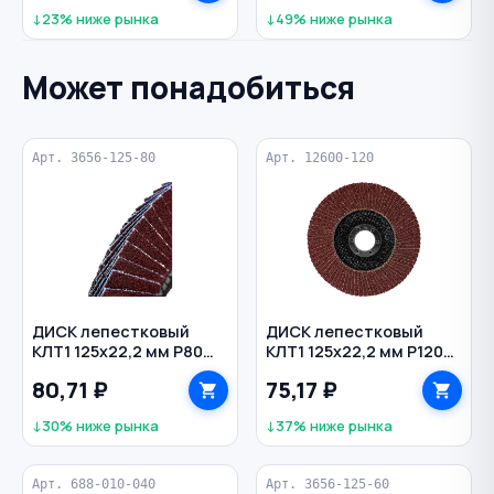
↓23% ниже рынка
↓49% ниже рынка
Может понадобиться
Арт. 3656-125-80
Арт. 12600-120
ДИСК лепестковый
ДИСК лепестковый
КЛТ1 125х22,2 мм Р80
КЛТ1 125х22,2 мм Р120
универсальный ЛУГА
универсальный
80,71 ₽
75,17 ₽
VERTEXTOOLS
↓30% ниже рынка
↓37% ниже рынка
Арт. 688-010-040
Арт. 3656-125-60