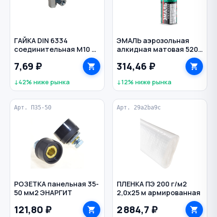
ГАЙКА DIN 6334
ЭМАЛЬ аэрозольная
соединительная M10 30
алкидная матовая 520
мм
мл KUDO RAL 9003 цв.
7,69 ₽
314,46 ₽
белый
↓42% ниже рынка
↓12% ниже рынка
Арт. П35-50
Арт. 29a2ba9c
РОЗЕТКА панельная 35-
ПЛЕНКА ПЭ 200 г/м2
50 мм2 ЭНАРГИТ
2,0х25 м армированная
121,80 ₽
2 884,7 ₽