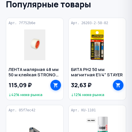
Популярные товары
Арт. 7f752b6e
Арт. 26203-2-50-02
ЛЕНТА малярная 48 мм
БИТА PH2 50 мм
50 м клейкая STRONG
магнитная Е1/4" STAYER
цв. белый
115,09 ₽
32,63 ₽
↓42% ниже рынка
↓12% ниже рынка
Арт. 05f7ec42
Арт. KU-1101