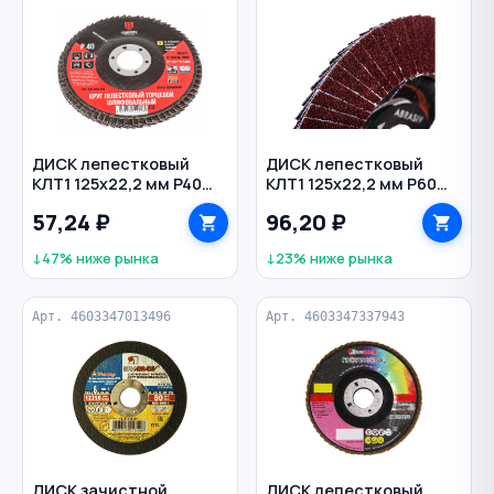
ДИСК лепестковый
ДИСК лепестковый
КЛТ1 125х22,2 мм P40
КЛТ1 125х22,2 мм Р60
универсальный
универсальный ЛУГА
57,24 ₽
96,20 ₽
HEADROCK
↓47% ниже рынка
↓23% ниже рынка
Арт. 4603347013496
Арт. 4603347337943
ДИСК зачистной
ДИСК лепестковый