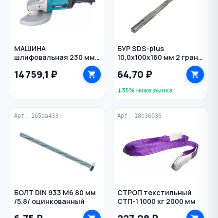
МАШИНА
БУР SDS-plus
шлифовальная 230 мм
10,0х100х160 мм 2 грани
2000 Вт 6600 об/мин
по бетону РЕЗОЛЮКС
14 759,1 ₽
64,70 ₽
угловая 9069 MAKITA
↓35% ниже рынка
Арт. 165aa433
Арт. 18e36036
БОЛТ DIN 933 M6 80 мм
СТРОП текстильный
/5.8/ оцинкованный
СТП-1 1000 кг 2000 мм