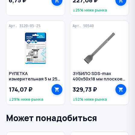
6,75 ₽
227,08 ₽
↓25% ниже рынка
Арт. 3120-05-25
Арт. 50540
РУЛЕТКА
ЗУБИЛО SDS-max
измерительная 5 м 25
400х50х18 мм плоское
мм магнитный зацеп
РЕЗОЛЮКС
174,07 ₽
329,73 ₽
VERTEXTOOLS
↓29% ниже рынка
↓52% ниже рынка
Может понадобиться