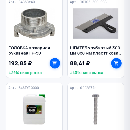
Арт. 34363c40
Арт. 10103-300-008
ГОЛОВКА пожарная
ШПАТЕЛЬ зубчатый 300
рукавная ГР-50
мм 8х8 мм пластиковая
рукоятка нерж. сталь
192,85 ₽
88,41 ₽
ИНТЕК
↓29% ниже рынка
↓43% ниже рынка
Арт. 646ТУ10000
Арт. 0ff287fc