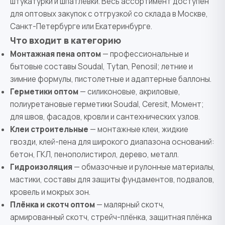
штукатурки и шпатлёвки. Весь ассортимент доступен
для оптовых закупок с отгрузкой со склада в Москве,
Санкт-Петербурге или Екатеринбурге.
Что входит в категорию
Монтажная пена оптом
— профессиональные и
бытовые составы Soudal, Tytan, Penosil; летние и
зимние формулы, пистолетные и адаптерные баллоны.
Герметики оптом
— силиконовые, акриловые,
полиуретановые герметики Soudal, Ceresit, Момент;
для швов, фасадов, кровли и сантехнических узлов.
Клеи строительные
— монтажные клеи, жидкие
гвозди, клей-пена для широкого диапазона оснований:
бетон, ГКЛ, пенополистирол, дерево, металл.
Гидроизоляция
— обмазочные и рулонные материалы,
мастики, составы для защиты фундаментов, подвалов,
кровель и мокрых зон.
Плёнка и скотч оптом
— малярный скотч,
армированный скотч, стрейч-плёнка, защитная плёнка