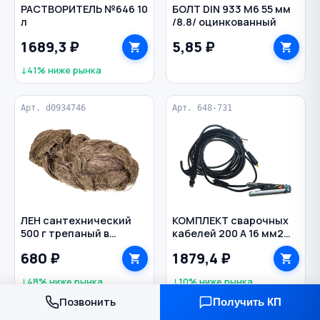
РАСТВОРИТЕЛЬ №646 10
БОЛТ DIN 933 M6 55 мм
л
/8.8/ оцинкованный
1 689,3 ₽
5,85 ₽
↓41% ниже рынка
Арт. d0934746
Арт. 648-731
ЛЕН сантехнический
КОМПЛЕКТ сварочных
500 г трепаный в
кабелей 200 А 16 мм2
пакете
5+4 м KIT-20 QUATTRO
680 ₽
1 879,4 ₽
ELEMENTI
↓48% ниже рынка
↓10% ниже рынка
Позвонить
Получить КП