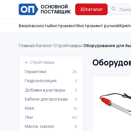
ОСНОВНОЙ
Каталог
ПОСТАВЩИК
Безопасность
Инструмент
Инструмент ручной
Креп
Главная
/
Каталог
/
Стройтовары
/
Оборудование для б
Оборудо
← Стройтовары
Герметики
26
Гидроизоляция
3
Добавки в растворы
2
Кабели для прогрева
2
Клея
12
Лкм
60
Масла, смазки
8