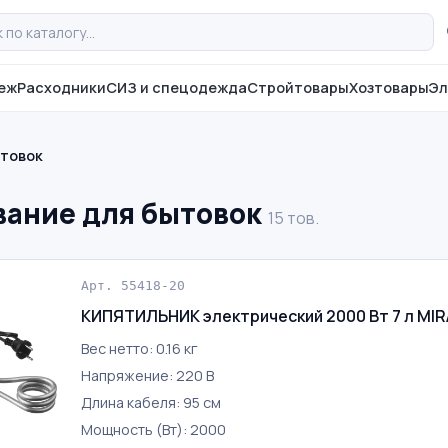
еж
Расходники
СИЗ и спецодежда
Стройтовары
Хозтовары
Эл
ытовок
вание для бытовок
15 тов.
Арт. 55418-20
КИПЯТИЛЬНИК электрический 2000 Вт 7 л MI
Вес нетто: 0.16 кг
Напряжение: 220 В
Длина кабеля: 95 см
Мощность (Вт): 2000