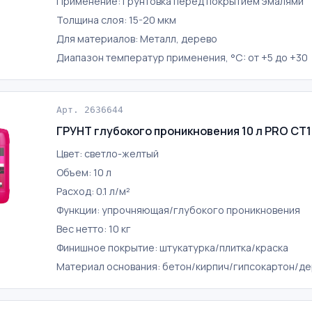
Применение: Грунтовка перед покрытием эмалями
Толщина слоя: 15-20 мкм
Для материалов: Металл, дерево
Диапазон температур применения, °C: от +5 до +30
Арт. 2636644
ГРУНТ глубокого проникновения 10 л PRO СТ1
Цвет: светло-желтый
Объем: 10 л
Расход: 0.1 л/м²
Функции: упрочняющая/глубокого проникновения
Вес нетто: 10 кг
Финишное покрытие: штукатурка/плитка/краска
Материал основания: бетон/кирпич/гипсокартон/д