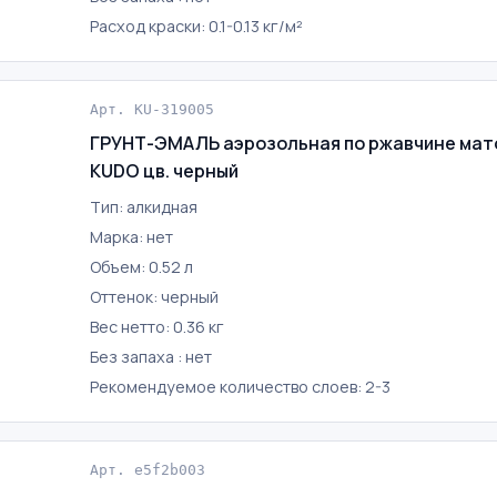
Расход краски: 0.1-0.13 кг/м²
Арт. KU-319005
ГРУНТ-ЭМАЛЬ аэрозольная по ржавчине мато
KUDO цв. черный
Тип: алкидная
Марка: нет
Объем: 0.52 л
Оттенок: черный
Вес нетто: 0.36 кг
Без запаха : нет
Рекомендуемое количество слоев: 2-3
Арт. e5f2b003