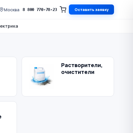
Москва
Оставить заявку
8 800 770-78-23
ектрика
Растворители,
очистители
е