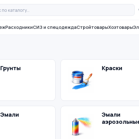
еж
Расходники
СИЗ и спецодежда
Стройтовары
Хозтовары
Эл
Грунты
Краски
Эмали
Эмали
аэрозольны