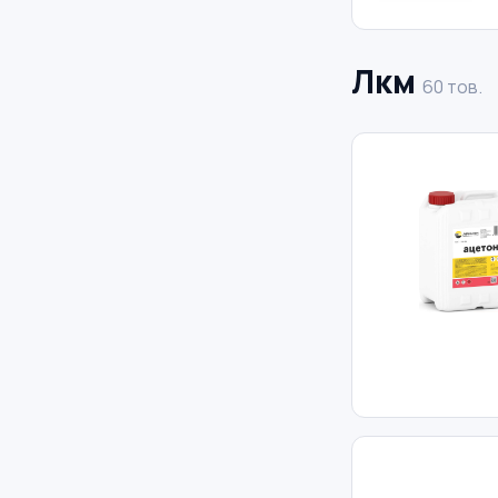
Лкм
60 тов.