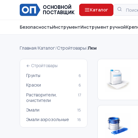
ОСНОВНОЙ
Каталог
ПОСТАВЩИК
Безопасность
Инструмент
Инструмент ручной
Креп
Главная
/
Каталог
/
Стройтовары
/
Лкм
← Стройтовары
Грунты
6
Краски
6
Растворители,
17
очистители
Эмали
15
Эмали аэрозольные
16