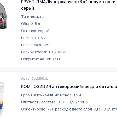
ГРУНТ-ЭМАЛЬ по ржавчине 3 в 1 полуматовая 5
серый
Тип: алкидная
Объем: 5 л
Оттенок: серый
Вес нетто: 5 кг
Без запаха : нет
Расход краски: 0.07 кг/м²
Покрытие на 1 кг: 13 м²
Арт. 5edd80ab
КОМПОЗИЦИЯ антикоррозийная для металла 
Время высыхания: не менее 0,5 ч
Плотность состава: 0,94 - 0,96 г/см3
Ориентировочный расход одного слоя: 0,13 - 0,25 кг