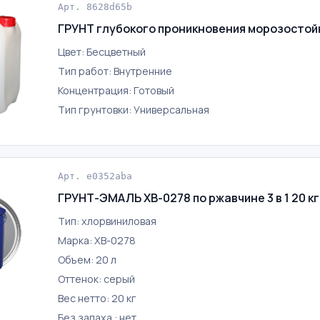
Арт. 8628d65b
ГРУНТ глубокого проникновения морозостойк
Цвет: Бесцветный
Тип работ: Внутренние
Концентрация: Готовый
Тип грунтовки: Универсальная
Арт. e0352aba
ГРУНТ-ЭМАЛЬ ХВ-0278 по ржавчине 3 в 1 20 кг
Тип: хлорвиниловая
Марка: ХВ-0278
Объем: 20 л
Оттенок: серый
Вес нетто: 20 кг
Без запаха : нет