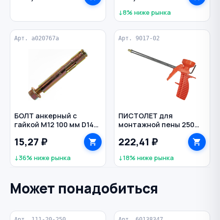
↓8% ниже рынка
Арт. a020767a
Арт. 9017-02
БОЛТ анкерный с
ПИСТОЛЕТ для
гайкой M12 100 мм D14
монтажной пены 250
мм
мм пластиковая
15,27 ₽
222,41 ₽
рукоятка VERTEXTOOLS
↓36% ниже рынка
↓18% ниже рынка
Может понадобиться
Арт. 111-20-250
Арт. 60138347