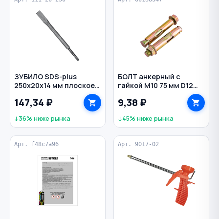
ЗУБИЛО SDS-plus
БОЛТ анкерный с
250х20х14 мм плоское
гайкой M10 75 мм D12
VERTEXTOOLS
мм
147,34 ₽
9,38 ₽
↓36% ниже рынка
↓45% ниже рынка
Арт. f48c7a96
Арт. 9017-02