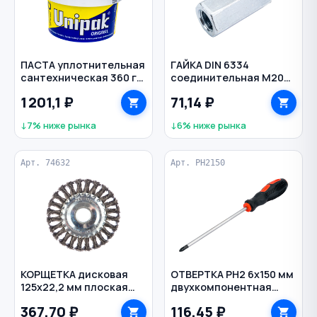
ПАСТА уплотнительная
ГАЙКА DIN 6334
сантехническая 360 г
соединительная M20
UNIPAK
60 мм
1 201,1 ₽
71,14 ₽
↓7% ниже рынка
↓6% ниже рынка
Арт. 74632
Арт. PH2150
КОРЩЕТКА дисковая
ОТВЕРТКА PH2 6х150 мм
125х22,2 мм плоская
двухкомпонентная
витая 0,5 мм для УШМ
рукоятка магнитный
367,70 ₽
116,45 ₽
MATRIX
наконечник CrV GIGANT