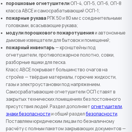
порошковые огнетушители
ОП-4, ОП-5, ОП-6, ОП-8
класса ABCE и самосрабатывающий ОСП-1;
пожарные рукава
РПК 50 и 80 мм с соединительными
головками, всасывающие рукава;
модули порошкового пожаротушения
и автономные
дымовые извещатели для бытовок и помещений;
пожарный инвентарь
— кронштейны под
огнетушители, противопожарное полотно, совки,
разборные ящики для песка.
Класс ABCE покрывает большинство очагов на
стройке — твёрдые материалы, горючие жидкости,
газы и электроустановки под напряжением.
Самосрабатывающие огнетушители ОСП ставят в
закрытых технических помещениях без постоянного
присутствия людей. Раздел дополняет
огнетушители
,
знаки безопасности
и общий раздел
безопасности
.
Поставляем юридическим лицам по безналичному
расчёту с полным пакетом закрывающих документов —