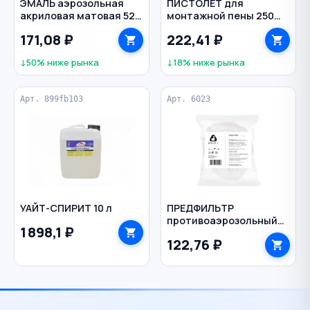
ЭМАЛЬ аэрозольная
ПИСТОЛЕТ для
акриловая матовая 520
монтажной пены 250
мл AVG RAL 9003 цв.
мм пластиковая
171,08 ₽
222,41 ₽
белый
рукоятка VERTEXTOOLS
↓50% ниже рынка
↓18% ниже рынка
Арт. 899fb103
Арт. 6023
УАЙТ-СПИРИТ 10 л
ПРЕДФИЛЬТР
противоаэрозольный
1 898,1 ₽
P3 R байонет JETA
122,76 ₽
SAFETY