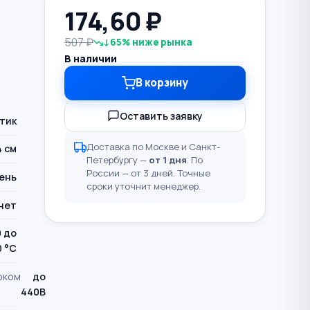
174,60
₽
507 ₽
↓65% ниже рынка
В наличии
В корзину
Оставить заявку
тик
Доставка по Москве и Санкт-
4 см
Петербургу —
от 1 дня
. По
России — от 3 дней. Точные
ень
сроки уточнит менеджер.
нет
0 до
0 °С
оком
до
440В