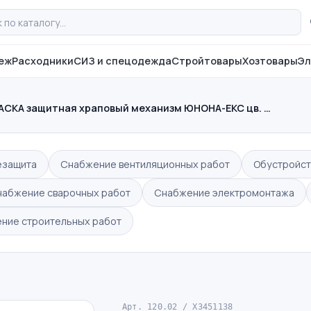
еж
Расходники
СИЗ и спецодежда
Стройтовары
Хозтовары
Эл
АСКА защитная храповый механизм ЮНОНА-ЕКС цв. …
езащита
Снабжение вентиляционных работ
Обустройст
набжение сварочных работ
Снабжение электромонтажа
ние строительных работ
Арт. 120.02 / X3451138