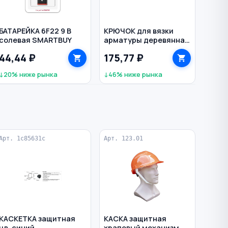
БАТАРЕЙКА 6F22 9 В
КРЮЧОК для вязки
солевая SMARTBUY
арматуры деревянная
рукоятка
44,44 ₽
175,77 ₽
VERTEXTOOLS
↓20% ниже рынка
↓46% ниже рынка
Арт. 1c85631c
Арт. 123.01
КАСКЕТКА защитная
КАСКА защитная
цв. синий
храповый механизм