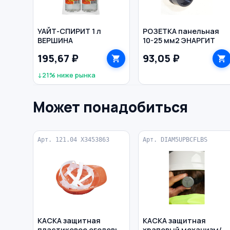
УАЙТ-СПИРИТ 1 л
РОЗЕТКА панельная
ВЕРШИНА
10-25 мм2 ЭНАРГИТ
195,67 ₽
93,05 ₽
↓21% ниже рынка
Может понадобиться
Арт. 121.04 X3453863
Арт. DIAM5UPBCFLBS
КАСКА защитная
КАСКА защитная
пластиковое оголовье
храповый механизм/