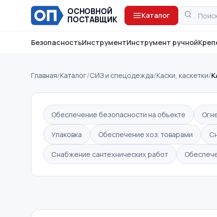
ОСНОВНОЙ
Каталог
ПОСТАВЩИК
Безопасность
Инструмент
Инструмент ручной
Креп
Главная
/
Каталог
/
СИЗ и спецодежда
/
Каски, каскетки
/
К
Обеспечение безопасности на объекте
Огн
Упаковка
Обеспечение хоз. товарами
С
Снабжение сантехнических работ
Обеспече