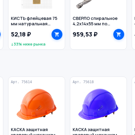
КИСТЬ флейцевая 75
СВЕРЛО спиральное
мм натуральная
4,2х14х55 мм по
щетина деревянная
металлу
52,18 ₽
959,53 ₽
ручка ЭКО BIBER
двустороннее HSS-G
цилиндр 10 шт. D.BOR
↓33% ниже рынка
Арт. 75614
Арт. 75618
КАСКА защитная
КАСКА защитная
храповый механизм
храповый механизм