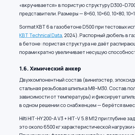
«вкручивается» в пористую структуру D300–D700
представители. Размеры — 8×60, 10×60, 10×80, 10×1
Sormat KBT 6 в газобетоне D500 при тестовых испы
KBT Technical Data
, 2024). Распорный дюбель в г
в бетоне: пористая структура не даёт распираю
порами кратно увеличивает несущую способнос
1.6. Химический анкер
Двухкомпонентный состав (винилэстер, эпоксидн
стальная резьбовая шпилька M8–M30. Состав пол
зависимости от температуры) и фиксирует шпиль
в одном решении со снабженцем — берётся вмес
Hilti HIT-HY 200-A V3 + HIT-V 5.8 M12 при глубине 
это около 6500 кг характеристической нагрузки н