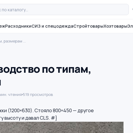
еж
Расходники
СИЗ и спецодежда
Стройтовары
Хозтовары
Эл
м, размерам …
водство по типам,
м
 мин. чтения
519 просмотров
ки (1200×630). Стояло 800×450 — другое
у высоту и давал CLS. #}