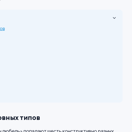
пов
овных типов
е «дюбель» попадают шесть конструктивно разных