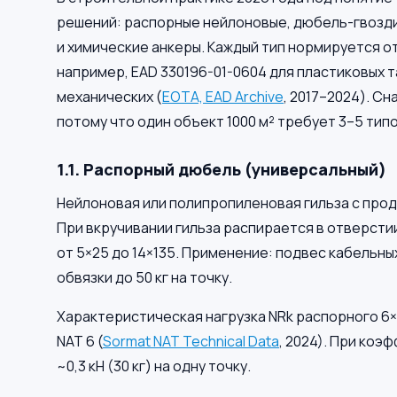
решений: распорные нейлоновые, дюбель-гвозди,
и химические анкеры. Каждый тип нормируется 
например, EAD 330196-01-0604 для пластиковых 
механических (
EOTA, EAD Archive
, 2017–2024). 
потому что один объект 1000 м² требует 3–5 тип
1.1. Распорный дюбель (универсальный)
Нейлоновая или полипропиленовая гильза с прод
При вкручивании гильза распирается в отверстии
от 5×25 до 14×135. Применение: подвес кабельны
обвязки до 50 кг на точку.
Характеристическая нагрузка NRk распорного 6×4
NAT 6 (
Sormat NAT Technical Data
, 2024). При ко
~0,3 кН (30 кг) на одну точку.