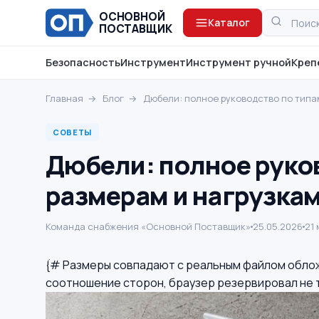
ОСНОВНОЙ
Каталог
ПОСТАВЩИК
Безопасность
Инструмент
Инструмент ручной
Креп
Главная
→
Блог
→
Дюбели: полное руководство по типа
СОВЕТЫ
Дюбели: полное руко
размерам и нагрузка
Команда снабжения «Основной Поставщик»
25.05.2026
21
{# Размеры совпадают с реальным файлом облож
соотношение сторон, браузер резервировал не т