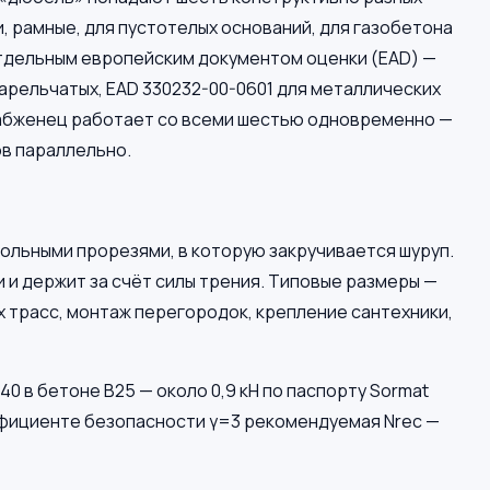
 рамные, для пустотелых оснований, для газобетона
отдельным европейским документом оценки (EAD) —
тарельчатых, EAD 330232-00-0601 для металлических
Снабженец работает со всеми шестью одновременно —
ов параллельно.
ольными прорезями, в которую закручивается шуруп.
 и держит за счёт силы трения. Типовые размеры —
х трасс, монтаж перегородок, крепление сантехники,
0 в бетоне В25 — около 0,9 кН по паспорту Sormat
эффициенте безопасности γ=3 рекомендуемая Nrec —