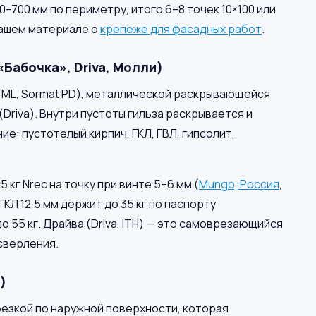
–700 мм по периметру, итого 6–8 точек 10×100 или
 нашем материале о
крепеже для фасадных работ
.
«Бабочка», Driva, Молли)
 ML, Sormat PD), металлической раскрывающейся
riva). Внутри пустоты гильза раскрывается и
е: пустотелый кирпич, ГКЛ, ГВЛ, гипсолит,
 кг Nrec на точку при винте 5–6 мм (
Mungo, Россия
,
КЛ 12,5 мм держит до 35 кг по паспорту
о 55 кг. Драйва (Driva, ITH) — это самоврезающийся
сверления.
)
езкой по наружной поверхности, которая