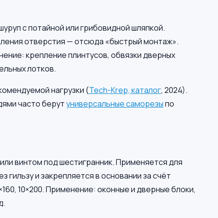
уруп с потайной или грибовидной шляпкой.
рления отверстия — отсюда «быстрый монтаж».
енение: крепление плинтусов, обвязки дверных
ельных лотков.
екомендуемой нагрузки (
Tech-Krep, каталог
, 2024).
дями часто берут
универсальные саморезы
по
 или винтом под шестигранник. Применяется для
з гильзу и закрепляется в основании за счёт
0×160, 10×200. Применение: оконные и дверные блоки,
д.