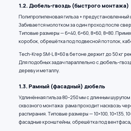
1.2. Дюбель-гвоздь (быстрого монтажа)
Полипропиленовая гильза + предустановленный ш
Забивается молотком за один проход после све
Типовые размеры — 6×40, 6×60, 8×60, 8×80. Прим
коробок, обрешётка под подвесной потолок, каб
Tech-Krep SM-L 8×60 в бетоне держит до 50 кг р
Для подобных задач параллельно с дюбель-гвоз
дереву и металлу.
1.3. Рамный (фасадный) дюбель
Удлинённая гильза 80–250 мм с длинным шурупом
сквозного монтажа: рама проходит насквозь чере
распирания. Типовые размеры — 10×100, 10×135, 1
фасадные кронштейны, обрешётка под вентфаса