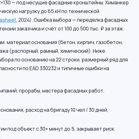
2×130 — под несущие фасадные кронштейны. Химанкер
ческую нагрузку до 65 кН по технической
atasheet
, 2024). Ошибка выбора — переделка фасадных
зии заказчика и счёт от 100 до 500 тыс. ₽ за этаж.
: материал основания (бетон, кирпич, газобетон,
тажа (распорный, рамный, химический). Ниже
ыбора по основанию на 22 строки, размерный ряд для
пасности по EAD 330232 и типичные ошибки на
паний, прорабы, мастера фасадных работ,
снования, расход на бригаду 10 чел / 30 дней,
и под объект с 30+ минут до 5, закрывает риск
.