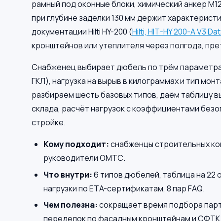
рамный под оконные блоки, химический анкер M1
при глубине заделки 130 мм держит характеристи
документации Hilti HY-200 (
Hilti, HIT-HY 200-A V3 D
кронштейнов или утеплителя через полгода, претен
Снабженец выбирает дюбель по трём параметрам
ГКЛ), нагрузка на вырыв в килограммах и тип мон
разбираем шесть базовых типов, даём таблицу в
склада, расчёт нагрузок с коэффициентами безо
стройке.
Кому подходит:
снабженцы строительных ком
руководители ОМТС.
Что внутри:
6 типов дюбелей, таблица на 22 о
нагрузки по ETA-сертификатам, 8 пар FAQ.
Чем полезна:
сокращает время подбора парти
переделок по фасадным кронштейнам и СФТК