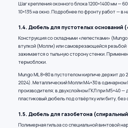
Шаг крепления оконного блока 1200×1400 мм — 600
10×135 на окно. Подробнее по фронту работ — в
1.4. Дюбель для пустотелых оснований (
Конструкция со складными «лепестками» (Mungo
втулкой (Молли) или самоврезающейся резьбой (D
зажимается о тыльную сторону стенки. Применени
термоблоки.
Mungo ML 8×80 в пустотелом кирпиче держит до 25
2024). Металлический Молли M4×30 в одинарном Г
производителя; в двухслойном ГКЛ при M5×40 — д
пластиковый дюбель под отвёртку или биту, без 
1.5. Дюбель для газобетона (спиральный
Полимерная гильза со специальной винтовой нар