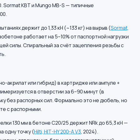
. Sormat KBT и Mungo MB-S — типичные
00.
таниях держит до 1,33 кН (~133 кг) на вырыв (
Sormat,
азобетоне работает на 5–10% от паспортной нагрузки
щей силы. Спиральный за счёт зацепления резьбы с
ть.
о-акрилат или гибрид) в картридже или ампуле +
имеризуется в отверстии за 6–90 минут (в
ку без распорных сил. Формально это не дюбель, но
те с распорными.
заделки 130 мм в бетоне C20/25 держит NRk до 65,3 кН —
а одну точку (
Hilti, HIT-HY 200-A V3
, 2024).