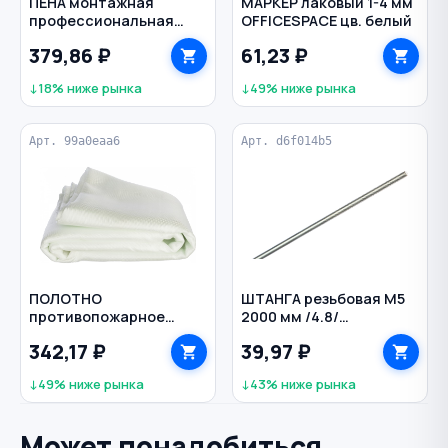
ПЕНА монтажная
МАРКЕР лаковый 1-4 мм
профессиональная
OFFICESPACE цв. белый
всесезонная 625 мл
379,86 ₽
61,23 ₽
Профиль 65 Lite PROFIL
↓18% ниже рынка
↓49% ниже рынка
Арт. 99a0eaa6
Арт. d6f014b5
ПОЛОТНО
ШТАНГА резьбовая М5
противопожарное
2000 мм /4.8/
1500х2000 мм ПП-600
оцинкованная
342,17 ₽
39,97 ₽
↓49% ниже рынка
↓43% ниже рынка
Может понадобиться