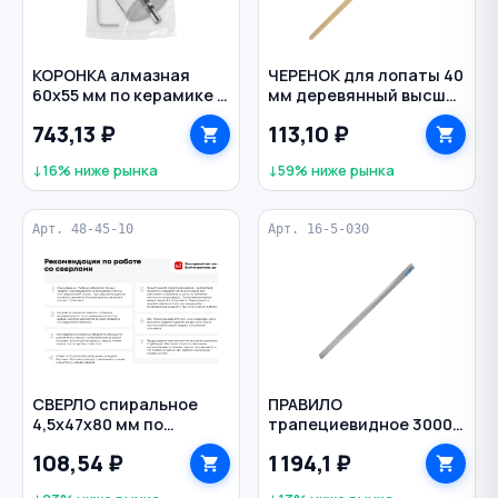
КОРОНКА алмазная
ЧЕРЕНОК для лопаты 40
60х55 мм по керамике и
мм деревянный высший
стеклу с
сорт
743,13 ₽
113,10 ₽
центрирующим
сверлом цилиндр
↓16% ниже рынка
↓59% ниже рынка
VERTEXTOOLS
Арт. 48-45-10
Арт. 16-5-030
СВЕРЛО спиральное
ПРАВИЛО
4,5х47х80 мм по
трапециевидное 3000
металлу класс А1
мм 2 ребра жесткости
108,54 ₽
1 194,1 ₽
Р6М5К5 цилиндр Profi
алюминий РЕМОКОЛОР
CUTOP