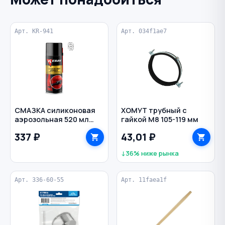
Арт. KR-941
Арт. 034f1ae7
СМАЗКА силиконовая
ХОМУТ трубный с
аэрозольная 520 мл
гайкой М8 105-119 мм
KERRY
337 ₽
43,01 ₽
↓36% ниже рынка
Арт. 336-60-55
Арт. 11faea1f