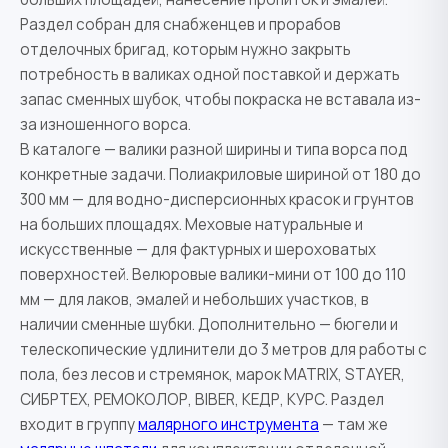
Раздел собран для снабженцев и прорабов
отделочных бригад, которым нужно закрыть
потребность в валиках одной поставкой и держать
запас сменных шубок, чтобы покраска не вставала из-
за изношенного ворса.
В каталоге — валики разной ширины и типа ворса под
конкретные задачи. Полиакриловые шириной от 180 до
300 мм — для водно-дисперсионных красок и грунтов
на больших площадях. Меховые натуральные и
искусственные — для фактурных и шероховатых
поверхностей. Велюровые валики-мини от 100 до 110
мм — для лаков, эмалей и небольших участков, в
наличии сменные шубки. Дополнительно — бюгели и
телескопические удлинители до 3 метров для работы с
пола, без лесов и стремянок, марок MATRIX, STAYER,
СИБРТЕХ, РЕМОКОЛОР, BIBER, КЕДР, КУРС. Раздел
входит в группу
малярного инструмента
— там же