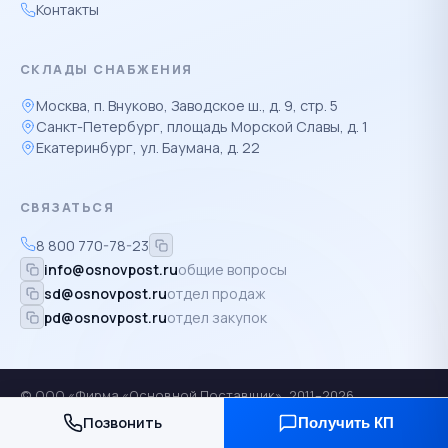
Контакты
СКЛАДЫ СНАБЖЕНИЯ
Москва, п. Внуково, Заводское ш., д. 9, стр. 5
Санкт-Петербург, площадь Морской Славы, д. 1
Екатеринбург, ул. Баумана, д. 22
СВЯЗАТЬСЯ
8 800 770-78-23
info@osnovpost.ru
общие вопросы
sd@osnovpost.ru
отдел продаж
pd@osnovpost.ru
отдел закупок
© ООО «Фирма «Основной Поставщик», 2011–2026
Политика конфиденциальности
·
Условия работы
·
ИНН:
Позвонить
Получить КП
7801606572
·
ОГРН: 1117847340564