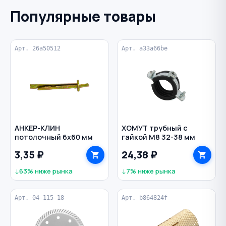
Популярные товары
Арт. 26a50512
Арт. a33a66be
АНКЕР-КЛИН
ХОМУТ трубный с
потолочный 6х60 мм
гайкой М8 32-38 мм
3,35 ₽
24,38 ₽
↓63% ниже рынка
↓7% ниже рынка
Арт. 04-115-18
Арт. b864824f