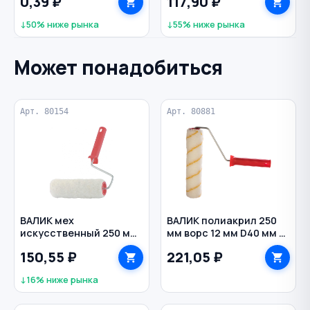
0,39 ₽
117,90 ₽
красный
↓50% ниже рынка
↓55% ниже рынка
Может понадобиться
Арт. 80154
Арт. 80881
ВАЛИК мех
ВАЛИК полиакрил 250
искусственный 250 мм
мм ворс 12 мм D40 мм с
ворс 12 мм D48 мм с
ручкой MATRIX
150,55 ₽
221,05 ₽
ручкой СИБРТЕХ
↓16% ниже рынка