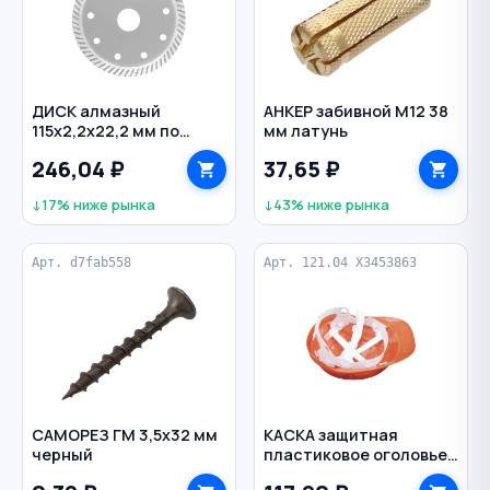
ДИСК алмазный
АНКЕР забивной M12 38
115х2,2х22,2 мм по
мм латунь
бетону сплошной турбо
246,04 ₽
37,65 ₽
VERTEXTOOLS
↓17% ниже рынка
↓43% ниже рынка
Арт. d7fab558
Арт. 121.04 X3453863
САМОРЕЗ ГМ 3,5х32 мм
КАСКА защитная
черный
пластиковое оголовье
ЕКС new ЮНОНА цв.