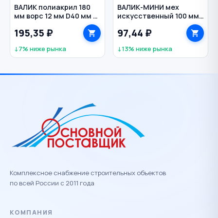
ВАЛИК полиакрил 180
ВАЛИК-МИНИ мех
мм ворс 12 мм D40 мм с
искусственный 100 мм
ручкой MATRIX
D48 мм с ручкой
195,35 ₽
97,44 ₽
РЕМОКОЛОР
↓7% ниже рынка
↓13% ниже рынка
Комплексное снабжение строительных объектов
по всей России с 2011 года
КОМПАНИЯ