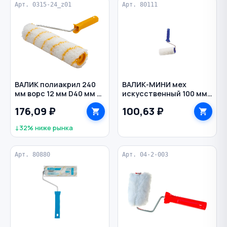
Арт. 0315-24_z01
Арт. 80111
ВАЛИК полиакрил 240
ВАЛИК-МИНИ мех
мм ворс 12 мм D40 мм с
искусственный 100 мм
ручкой Girpaint STAYER
ворс 15 мм D48 мм с
176,09 ₽
100,63 ₽
ручкой СИБРТЕХ
↓32% ниже рынка
Арт. 80880
Арт. 04-2-003