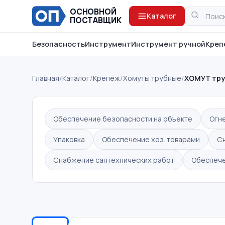
ОСНОВНОЙ
Каталог
ПОСТАВЩИК
Безопасность
Инструмент
Инструмент ручной
Креп
Главная
/
Каталог
/
Крепеж
/
Хомуты трубные
/
ХОМУТ тру
Обеспечение безопасности на объекте
Огн
Упаковка
Обеспечение хоз. товарами
С
Снабжение сантехнических работ
Обеспече