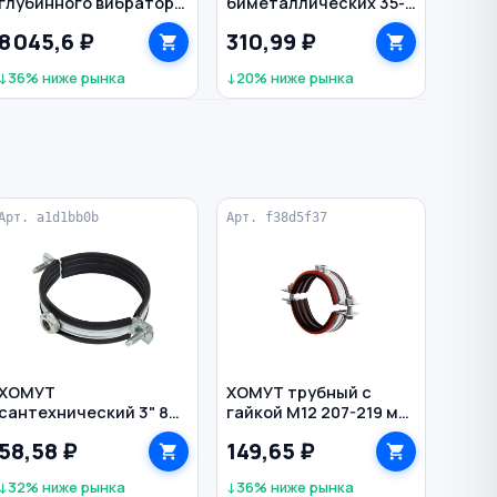
глубинного вибратора
биметаллических 35-
51 мм 4,5 м с
152 мм с
8 045,6 ₽
310,99 ₽
вибронаконечником
центрирующим
сверлом 5/8"
↓36% ниже рынка
↓20% ниже рынка
VERTEXTOOLS
Арт. a1d1bb0b
Арт. f38d5f37
ХОМУТ
ХОМУТ трубный с
сантехнический 3" 87-
гайкой М12 207-219 мм
94 мм с гайкой М10
тяжелой нагрузки
58,58 ₽
149,65 ₽
↓32% ниже рынка
↓36% ниже рынка