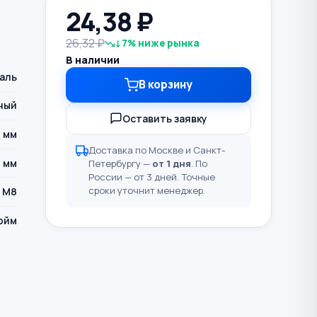
24,38
₽
26,32 ₽
↓7% ниже рынка
В наличии
аль
В корзину
ный
Оставить заявку
7 мм
Доставка по Москве и Санкт-
 мм
Петербургу —
от 1 дня
. По
России — от 3 дней. Точные
сроки уточнит менеджер.
М8
юйм