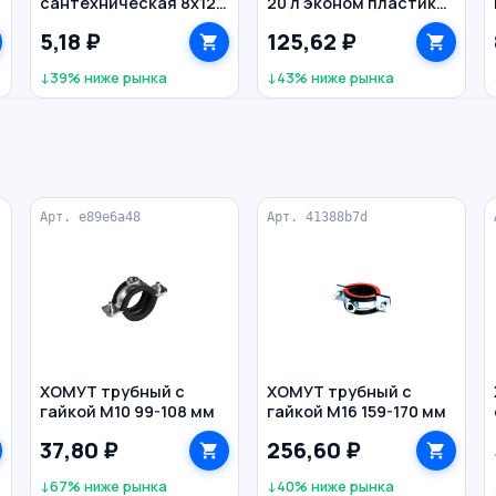
сантехническая 8х120
20 л эконом пластик
мм
цв. черный
5,18 ₽
125,62 ₽
↓39% ниже рынка
↓43% ниже рынка
Арт. e89e6a48
Арт. 41388b7d
ХОМУТ трубный с
ХОМУТ трубный с
гайкой М10 99-108 мм
гайкой М16 159-170 мм
37,80 ₽
256,60 ₽
↓67% ниже рынка
↓40% ниже рынка