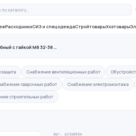
еж
Расходники
СИЗ и спецодежда
Стройтовары
Хозтовары
Эл
бный с гайкой М8 32-38 …
езащита
Снабжение вентиляционных работ
Обустройст
набжение сварочных работ
Снабжение электромонтажа
ние строительных работ
Арт. a33a66be