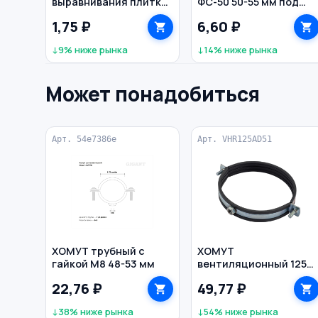
выравнивания плитки
ФС-50 50-55 мм под
СВП 1,5 мм (1/450/600)
сыпучий грунт
1,75 ₽
6,60 ₽
FARTON
↓9% ниже рынка
↓14% ниже рынка
Может понадобиться
Арт. 54e7386e
Арт. VHR125AD51
ХОМУТ трубный с
ХОМУТ
гайкой М8 48-53 мм
вентиляционный 125
мм с уплотнением М8
22,76 ₽
49,77 ₽
↓38% ниже рынка
↓54% ниже рынка