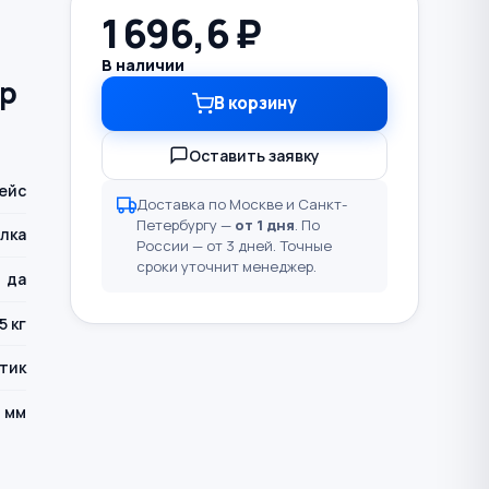
1 696,6
₽
В наличии
яр
В корзину
Оставить заявку
ейс
Доставка по Москве и Санкт-
Петербургу —
от 1 дня
. По
лка
России — от 3 дней. Точные
сроки уточнит менеджер.
да
5 кг
тик
 мм