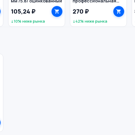
мм /5.8/ оцинкованный
профессиональная
летняя 625 мл PROFIL
105,24 ₽
270 ₽
↓10% ниже рынка
↓42% ниже рынка