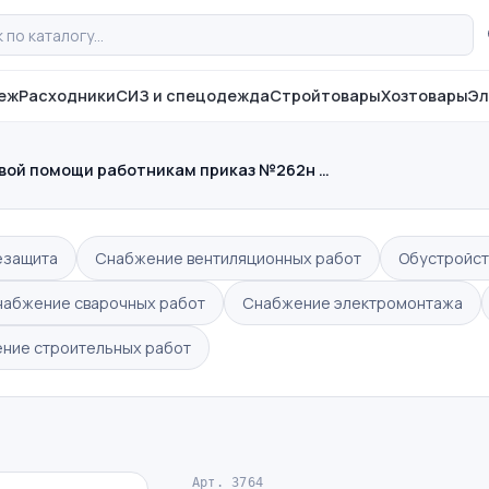
еж
Расходники
СИЗ и спецодежда
Стройтовары
Хозтовары
Эл
вой помощи работникам приказ №262н …
езащита
Снабжение вентиляционных работ
Обустройст
набжение сварочных работ
Снабжение электромонтажа
ние строительных работ
Арт. 3764