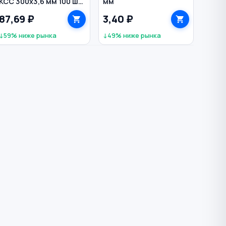
КСС 300х3,6 мм 100 шт
мм
цв. белый
87,69 ₽
3,40 ₽
↓59% ниже рынка
↓49% ниже рынка