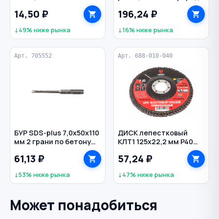
350 г ULTIMA цв. белый
14,50 ₽
196,24 ₽
↓49% ниже рынка
↓16% ниже рынка
Арт. 705552
Арт. 688-010-040
БУР SDS-plus 7,0х50х110
ДИСК лепестковый
мм 2 грани по бетону
КЛТ1 125х22,2 мм P40
СИБРТЕХ
универсальный
61,13 ₽
57,24 ₽
HEADROCK
↓53% ниже рынка
↓47% ниже рынка
Может понадобиться