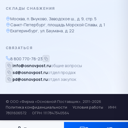
СКЛАДЫ СНАБЖЕНИЯ
Москва, п. Внуково, Заводское ш., д. 9, стр. 5
Санкт-Петербург, площадь Морской Славы, д. 1
Екатеринбург, ул. Баумана, д. 22
СВЯЗАТЬСЯ
8 800 770-78-23
info@osnovpost.ru
общие вопросы
sd@osnovpost.ru
отдел продаж
pd@osnovpost.ru
отдел закупок
© ООО «Фирма «Основной Поставщик», 2011–2026
Политика конфиденциальности
·
Условия работы
·
ИНН:
7801606572
·
ОГРН: 1117847340564