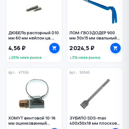
ДЮБЕЛЬ распорный D10
ЛОМ-ГВОЗДОДЕР 900
мм 60 мм нейлон цв.
мм 30х15 мм овальный
оранжевый
усиленный кованый
4,56 ₽
2 024,5 ₽
Титан ЗУБР
↓28% ниже рынка
↓3% ниже рынка
Арт. 47556
Арт. 50540
ХОМУТ винтовой 10-16
ЗУБИЛО SDS-max
мм оцинкованный
400х50х18 мм плоское
СИБРТЕХ
РЕЗОЛЮКС