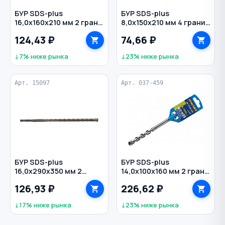
БУР SDS-plus
БУР SDS-plus
16,0х160х210 мм 2 грани
8,0х150х210 мм 4 грани
по бетону РЕЗОЛЮКС
по бетону усиленный
124,43 ₽
74,66 ₽
РЕЗОЛЮКС
↓7% ниже рынка
↓23% ниже рынка
Арт. 15097
Арт. 037-459
БУР SDS-plus
БУР SDS-plus
16,0х290х350 мм 2
14,0х100х160 мм 2 грани
грани по бетону
по бетону Профи
126,93 ₽
226,62 ₽
РЕЗОЛЮКС
ПРАКТИКА
↓17% ниже рынка
↓23% ниже рынка