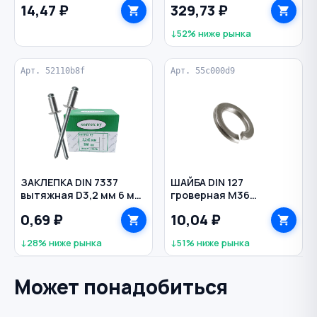
14,47 ₽
329,73 ₽
↓52% ниже рынка
Арт. 52110b8f
Арт. 55c000d9
ЗАКЛЕПКА DIN 7337
ШАЙБА DIN 127
вытяжная D3,2 мм 6 мм
гроверная M36
ал/ст
оцинкованная
0,69 ₽
10,04 ₽
↓28% ниже рынка
↓51% ниже рынка
Может понадобиться