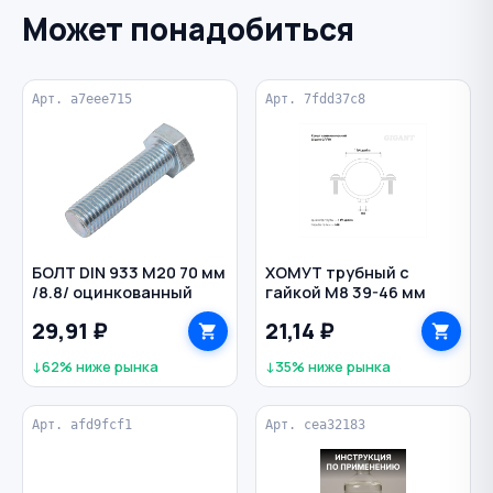
Может понадобиться
Арт. a7eee715
Арт. 7fdd37c8
БОЛТ DIN 933 M20 70 мм
ХОМУТ трубный с
/8.8/ оцинкованный
гайкой М8 39-46 мм
29,91 ₽
21,14 ₽
↓62% ниже рынка
↓35% ниже рынка
Арт. afd9fcf1
Арт. cea32183