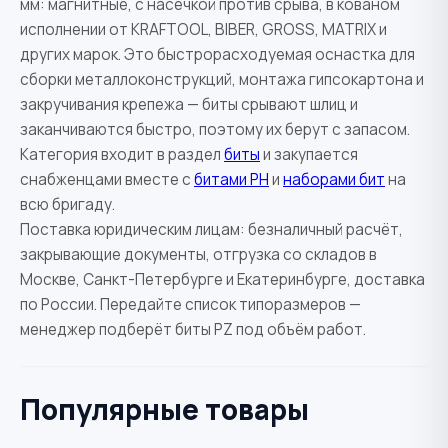
мм: магнитные, с насечкой против срыва, в кованом
исполнении от KRAFTOOL, BIBER, GROSS, MATRIX и
других марок. Это быстрорасходуемая оснастка для
сборки металлоконструкций, монтажа гипсокартона и
закручивания крепежа — биты срывают шлиц и
заканчиваются быстро, поэтому их берут с запасом.
Категория входит в раздел
биты
и закупается
снабженцами вместе с
битами PH
и
наборами бит
на
всю бригаду.
Поставка юридическим лицам: безналичный расчёт,
закрывающие документы, отгрузка со складов в
Москве, Санкт-Петербурге и Екатеринбурге, доставка
по России. Передайте список типоразмеров —
менеджер подберёт биты PZ под объём работ.
Популярные товары