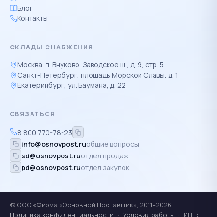
Блог
Контакты
СКЛАДЫ СНАБЖЕНИЯ
Москва, п. Внуково, Заводское ш., д. 9, стр. 5
Санкт-Петербург, площадь Морской Славы, д. 1
Екатеринбург, ул. Баумана, д. 22
СВЯЗАТЬСЯ
8 800 770-78-23
info@osnovpost.ru
общие вопросы
sd@osnovpost.ru
отдел продаж
pd@osnovpost.ru
отдел закупок
© ООО «Фирма «Основной Поставщик», 2011–2026
Политика конфиденциальности
·
Условия работы
·
ИНН: