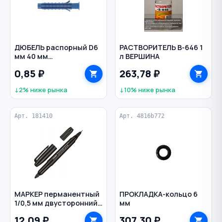
ДЮБЕЛЬ распорный D6
РАСТВОРИТЕЛЬ В-646 1
мм 40 мм
л ВЕРШИНА
полипропилен Чапай
0,85 ₽
263,78 ₽
цв. синий
↓2% ниже рынка
↓10% ниже рынка
Арт. 181410
Арт. 4816b772
МАРКЕР перманентный
ПРОКЛАДКА-кольцо 6
1/0,5 мм двусторонний
мм
LIT цв. черный
12,09 ₽
307,30 ₽