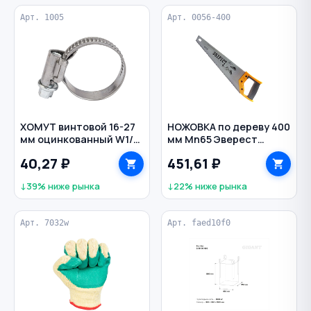
Арт. 1005
Арт. 0056-400
ХОМУТ винтовой 16-27
НОЖОВКА по дереву 400
мм оцинкованный W1/9
мм Mn65 Эверест
Torro NORMA
VERTEXTOOLS
40,27 ₽
451,61 ₽
↓39% ниже рынка
↓22% ниже рынка
Арт. 7032w
Арт. faed10f0