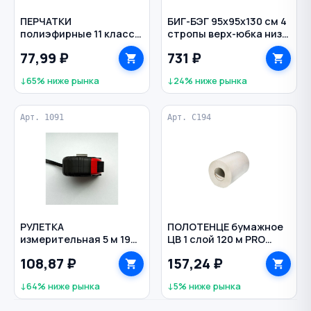
ПЕРЧАТКИ
БИГ-БЭГ 95х95х130 см 4
полиэфирные 11 класс
стропы верх-юбка низ-
рифленое латексное
глухой
77,99 ₽
731 ₽
покрытие р. XL цв.
зеленый с желтым
↓65% ниже рынка
↓24% ниже рынка
Арт. 1091
Арт. С194
РУЛЕТКА
ПОЛОТЕНЦЕ бумажное
измерительная 5 м 19
ЦВ 1 слой 120 м PRO
мм обрезиненный
TISSUE цв. белый
108,87 ₽
157,24 ₽
корпус
↓64% ниже рынка
↓5% ниже рынка