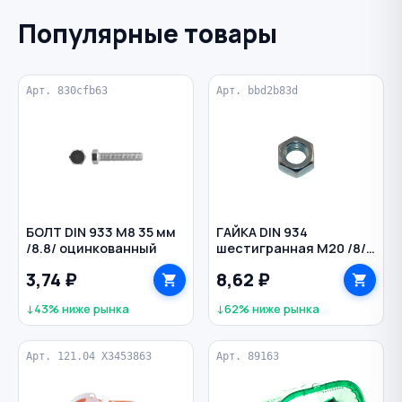
Популярные товары
Арт. 830cfb63
Арт. bbd2b83d
БОЛТ DIN 933 M8 35 мм
ГАЙКА DIN 934
/8.8/ оцинкованный
шестигранная M20 /8/
оцинкованная
3,74 ₽
8,62 ₽
↓43% ниже рынка
↓62% ниже рынка
Арт. 121.04 X3453863
Арт. 89163