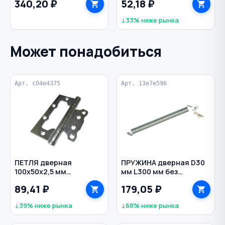
340,20 ₽
52,18 ₽
ручка ЭКО BIBER
↓33% ниже рынка
Может понадобиться
Арт. c04e4375
Арт. 13e7e596
ПЕТЛЯ дверная
ПРУЖИНА дверная D30
100х50х2,5 мм
мм L300 мм без
накладная ПНУ-100
покрытия
89,41 ₽
179,05 ₽
цинк универсальная
ЛЕВША
↓39% ниже рынка
↓68% ниже рынка