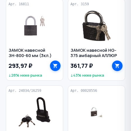
Арт. 16811
Арт. 3159
ЗАМОК навесной
ЗАМОК навесной HG-
ЗН-800-60 мм (3кл.)
375 амбарный АЛЛЮР
293,97 ₽
361,77 ₽
↓28% ниже рынка
↓43% ниже рынка
Арт. 24034/16259
Арт. 00020556