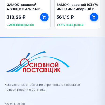
ЗАМОК навесной
ЗАМОК навесной 103х74
47х100,5 мм d7,5 мм
мм D9 мм амбарный PD-
амбарный
01-75 AVERS
319,26 ₽
361,19 ₽
влагозащищенный PDR-
50-45-L APECS
↓26% ниже рынка
↓37% ниже рынка
Комплексное снабжение строительных объектов
по всей России с 2011 года
КОМПАНИЯ