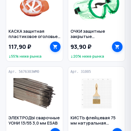
КАСКА защитная
ОЧКИ защитные
пластиковое оголовье
закрытые
ЕКС new ЮНОНА цв.
поликарбонат
117,90 ₽
93,90 ₽
красный
прозрачные прямая
вентиляция СИБРТЕХ
↓55% ниже рынка
↓20% ниже рынка
Арт. 5676303WM0
Арт. 31005
ЭЛЕКТРОДЫ сварочные
КИСТЬ флейцевая 75
УОНИ 13/55 3,0 мм ESAB
мм натуральная
щетина деревянная