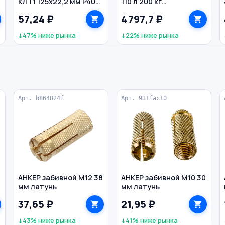
КЛТ1 125х22,2 мм P40
110 л 200 кг
универсальный
двухколесная LWI
57,24 ₽
4 797,7 ₽
HEADROCK
↓47% ниже рынка
↓22% ниже рынка
Арт. b864824f
Арт. 931fac10
АНКЕР забивной M12 38
АНКЕР забивной M10 30
мм латунь
мм латунь
37,65 ₽
21,95 ₽
↓43% ниже рынка
↓41% ниже рынка