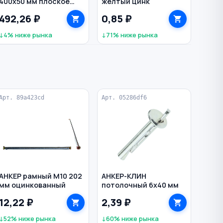
400х50 мм плоское
желтый цинк
Special MONOGRAM
492,26 ₽
0,85 ₽
↓4% ниже рынка
↓71% ниже рынка
Арт. 89a423cd
Арт. 05286df6
АНКЕР рамный M10 202
АНКЕР-КЛИН
мм оцинкованный
потолочный 6х40 мм
12,22 ₽
2,39 ₽
↓52% ниже рынка
↓60% ниже рынка