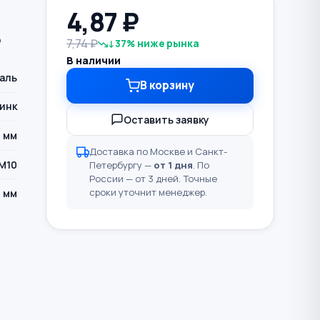
0
4,87
₽
ь
7,74 ₽
↓37% ниже рынка
В наличии
аль
В корзину
инк
Оставить заявку
 мм
Доставка по Москве и Санкт-
М10
Петербургу —
от 1 дня
. По
России — от 3 дней. Точные
сроки уточнит менеджер.
2 мм