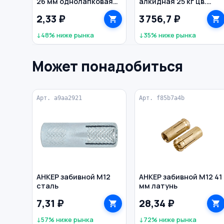
26 мм однолапковая
алкидная 25 кг цв.
оцинкованная
зеленый
2,33 ₽
3 756,7 ₽
↓48% ниже рынка
↓35% ниже рынка
Может понадобиться
Арт. a9aa2921
Арт. f85b7a4b
АНКЕР забивной M12
АНКЕР забивной M12 41
сталь
мм латунь
7,31 ₽
28,34 ₽
↓57% ниже рынка
↓72% ниже рынка