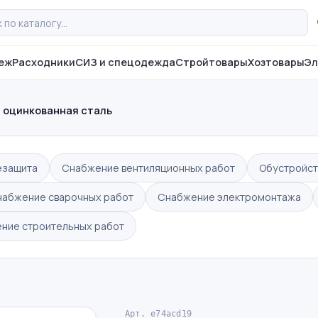
еж
Расходники
СИЗ и спецодежда
Стройтовары
Хозтовары
Эл
0 оцинкованная сталь
езащита
Снабжение вентиляционных работ
Обустройст
набжение сварочных работ
Снабжение электромонтажа
ние строительных работ
Арт. e74acd19