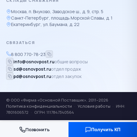
СКЛАДЫ СНАБЖЕНИЯ
Москва, п. Внуково, Заводское ш., д. 9, стр. 5
Санкт-Петербург, площадь Морской Славы, д. 1
Екатеринбург, ул. Баумана, д. 22
СВЯЗАТЬСЯ
8 800 770-78-23
info@osnovpost.ru
общие вопросы
sd@osnovpost.ru
отдел продаж
pd@osnovpost.ru
отдел закупок
© ООО «Фирма «Основной Поставщик», 2011–2026
Политика конфиденциальности
·
Условия работы
·
ИНН:
7801606572
·
ОГРН: 1117847340564
Позвонить
Получить КП