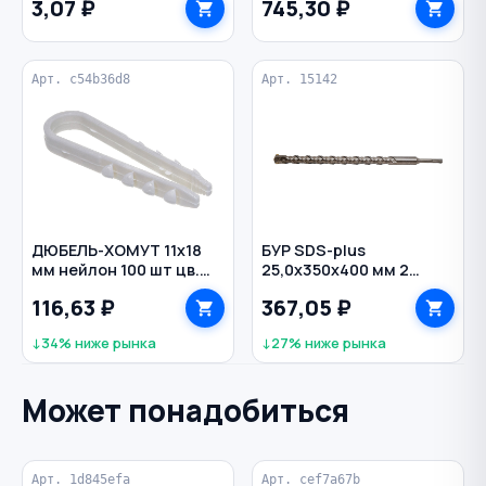
3,07 ₽
745,30 ₽
Арт. c54b36d8
Арт. 15142
ДЮБЕЛЬ-ХОМУТ 11х18
БУР SDS-plus
мм нейлон 100 шт цв.
25,0х350х400 мм 2
белый
грани по бетону
116,63 ₽
367,05 ₽
РЕЗОЛЮКС
↓34% ниже рынка
↓27% ниже рынка
Может понадобиться
Арт. 1d845efa
Арт. cef7a67b