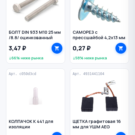
БОЛТ DIN 933 M10 25 мм
САМОРЕЗ с
/8.8/ оцинкованный
прессшайбой 4,2х13 мм
3,47 ₽
0,27 ₽
↓66% ниже рынка
↓58% ниже рынка
Арт. c050d3cd
Арт. 4931441104
КОЛПАЧОК К 441 для
ЩЕТКА графитовая 16
изоляции
мм для УШМ AEG