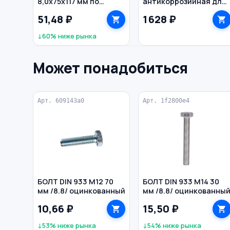
8,0х75х117 мм по
антикоррозийная для
металлу HSS цилиндр
металла 1,1 кг ЦИНОЛ
51,48 ₽
1 628 ₽
MATRIX
↓60% ниже рынка
Может понадобиться
Арт. 609143a0
Арт. 1f2800e4
БОЛТ DIN 933 M12 70
БОЛТ DIN 933 M14 30
мм /8.8/ оцинкованный
мм /8.8/ оцинкованны
10,66 ₽
15,50 ₽
↓53% ниже рынка
↓54% ниже рынка