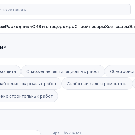
еж
Расходники
СИЗ и спецодежда
Стройтовары
Хозтовары
Эл
 мм …
езащита
Снабжение вентиляционных работ
Обустройст
набжение сварочных работ
Снабжение электромонтажа
ние строительных работ
Арт. b52943c1