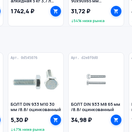
алкидная 5 кг 3,7 л
90х90х65 мм
Decoself ПУФАС RAL
оцинкованный
1 742,4 ₽
31,72 ₽
7042 цв. белый
↓54% ниже рынка
Арт. 0d545076
Арт. d2e8f0d0
БОЛТ DIN 933 M10 30
БОЛТ DIN 933 M8 65 мм
й
мм /8.8/ оцинкованный
/8.8/ оцинкованный
5,30 ₽
34,98 ₽
↓47% ниже рынка