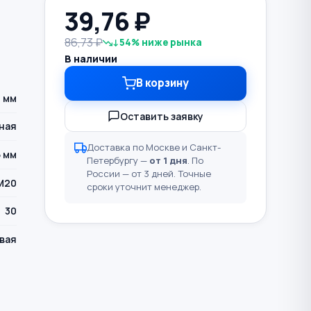
39,76
₽
86,73 ₽
↓54% ниже рынка
В наличии
В корзину
 мм
Оставить заявку
ная
Доставка по Москве и Санкт-
5 мм
Петербургу —
от 1 дня
. По
России — от 3 дней. Точные
М20
сроки уточнит менеджер.
30
вая