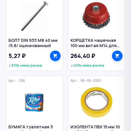
БОЛТ DIN 933 M8 40 мм
КОРЩЕТКА чашечная
/5.8/ оцинкованный
100 мм витая М14 для
УШМ VERTEXTOOLS
5,27 ₽
264,40 ₽
↓33% ниже рынка
↓40% ниже рынка
Арт. С86
Арт. KR-09-2002
БУМАГА туалетная 3
ИЗОЛЕНТА ПВХ 15 мм 10