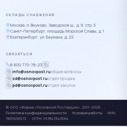
СКЛАДЫ СНАБЖЕНИЯ
Москва, п. Внуково, Заводское ш., д. 9, стр. 5
Санкт-Петербург, площадь Морской Славы, д. 1
Екатеринбург, ул. Баумана, д. 22
СВЯЗАТЬСЯ
8 800 770-78-23
info@osnovpost.ru
общие вопросы
sd@osnovpost.ru
отдел продаж
pd@osnovpost.ru
отдел закупок
© ООО «Фирма «Основной Поставщик», 2011–2026
Политика конфиденциальности
·
Условия работы
·
ИНН:
7801606572
·
ОГРН: 1117847340564