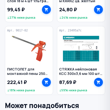
слоя 18 м 4 шт Ультра
м KRANZ цв. желтый
KLEO цв. белый
99,45 ₽
24,80 ₽
↓27% ниже рынка
↓24% ниже рынка
Арт. 9017-02
Арт. 23495a7c
ПИСТОЛЕТ для
СТЯЖКА нейлоновая
монтажной пены 250
КСС 300х3,6 мм 100 шт
мм пластиковая
цв. белый
222,41 ₽
87,69 ₽
рукоятка VERTEXTOOLS
↓18% ниже рынка
↓59% ниже рынка
Может понадобиться