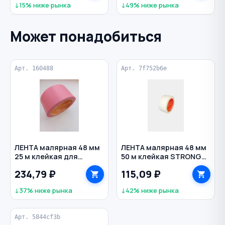
↓15% ниже рынка
↓49% ниже рынка
Может понадобиться
Арт. 160488
Арт. 7f752b6e
ЛЕНТА малярная 48 мм
ЛЕНТА малярная 48 мм
25 м клейкая для
50 м клейкая STRONG
деликатных
цв. белый
234,79 ₽
115,09 ₽
поверхностей XGLASS
цв. розовый
↓37% ниже рынка
↓42% ниже рынка
Арт. 5844cf3b