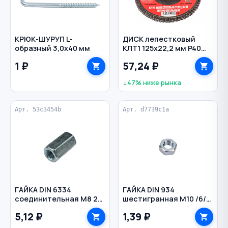
КРЮК-ШУРУП L-
ДИСК лепестковый
образный 3,0х40 мм
КЛТ1 125х22,2 мм P40
универсальный
1 ₽
57,24 ₽
HEADROCK
↓47% ниже рынка
Арт. 53c3454b
Арт. d7739c1a
ГАЙКА DIN 6334
ГАЙКА DIN 934
соединительная M8 25
шестигранная M10 /6/
мм
оцинкованная
5,12 ₽
1,39 ₽