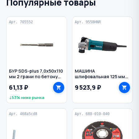
Популярные товары
Арт. 705552
Арт. 9558HNR
БУР SDS-plus 7,0х50х110
МАШИНА
мм 2 грани по бетону
шлифовальная 125 мм
СИБРТЕХ
840 Вт 11000 об/мин
61,13 ₽
9 523,9 ₽
угловая 9558HNR
MAKITA
↓53% ниже рынка
Арт. 468a5cd8
Арт. 688-010-040