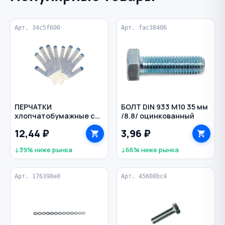
Арт. 34c5f600
Арт. fac38406
ПЕРЧАТКИ
БОЛТ DIN 933 M10 35 мм
хлопчатобумажные с
/8.8/ оцинкованный
ПВХ 4-ниточные 10
12,44 ₽
3,96 ₽
класс цв. белый
↓39% ниже рынка
↓66% ниже рынка
Арт. 176398e0
Арт. 45608bc4