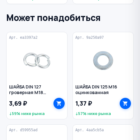
Может понадобиться
Арт. ea3397a2
Арт. 9a250a97
ШАЙБА DIN 127
ШАЙБА DIN 125 M16
гроверная M18
оцинкованная
оцинкованная
3,69 ₽
1,37 ₽
↓59% ниже рынка
↓57% ниже рынка
Арт. d59955ad
Арт. 4aa5cb5a