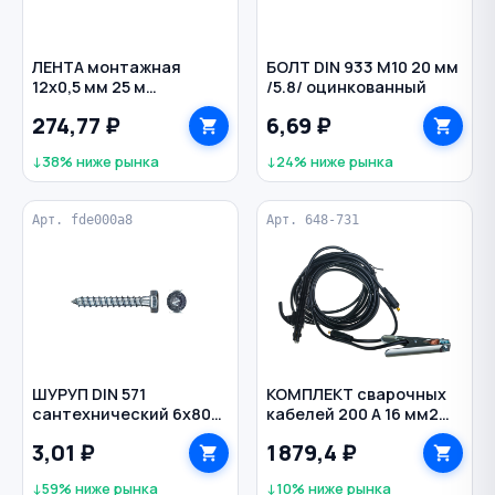
ЛЕНТА монтажная
БОЛТ DIN 933 M10 20 мм
12х0,5 мм 25 м
/5.8/ оцинкованный
перфорированная
274,77 ₽
6,69 ₽
волна оцинкованная
↓38% ниже рынка
↓24% ниже рынка
Арт. fde000a8
Арт. 648-731
ШУРУП DIN 571
КОМПЛЕКТ сварочных
сантехнический 6х80
кабелей 200 А 16 мм2
мм
5+4 м KIT-20 QUATTRO
3,01 ₽
1 879,4 ₽
ELEMENTI
↓59% ниже рынка
↓10% ниже рынка