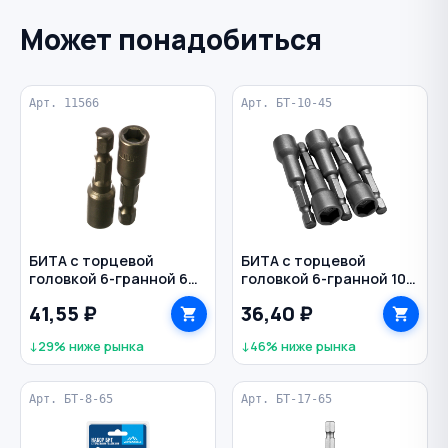
Может понадобиться
Арт. 11566
Арт. БТ-10-45
БИТА с торцевой
БИТА с торцевой
головкой 6-гранной 6
головкой 6-гранной 10
мм 45 мм магнитная
мм 45 мм магнитная
41,55 ₽
36,40 ₽
1/4" MATRIX
1/4" VERTEXTOOLS
↓29% ниже рынка
↓46% ниже рынка
Арт. БТ-8-65
Арт. БТ-17-65