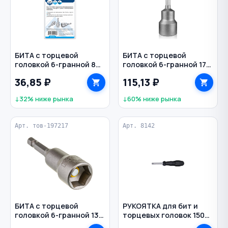
БИТА с торцевой
БИТА с торцевой
головкой 6-гранной 8
головкой 6-гранной 17
мм 65 мм магнитная
мм 65 мм 1/4"
36,85 ₽
115,13 ₽
1/4" VERTEXTOOLS
VERTEXTOOLS
↓32% ниже рынка
↓60% ниже рынка
Арт. тов-197217
Арт. 8142
БИТА с торцевой
РУКОЯТКА для бит и
головкой 6-гранной 13
торцевых головок 150
мм 65 мм магнитная
мм прямая 1/4" FORCE