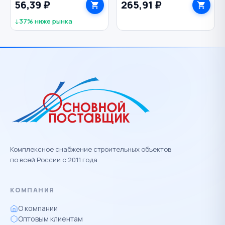
56,39 ₽
265,91 ₽
1/4" BIBER
↓37% ниже рынка
Комплексное снабжение строительных объектов
по всей России с 2011 года
КОМПАНИЯ
О компании
Оптовым клиентам