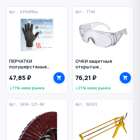
Арт. b3fe09ba
Арт. 7740
ПЕРЧАТКИ
ОЧКИ защитные
полушерстяные
открытые
двойные
поликарбонат
47,85 ₽
76,21 ₽
прозрачные Люцерна
РИМ
↓71% ниже рынка
↓21% ниже рынка
Арт. 3656-125-60
Арт. 60101