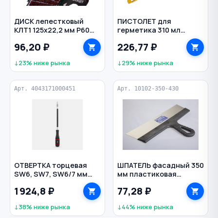
ДИСК лепестковый
ПИСТОЛЕТ для
КЛТ1 125х22,2 мм Р60
герметика 310 мл
универсальный ЛУГА
скелетный BIBER
96,20 ₽
226,77 ₽
↓23% ниже рынка
↓29% ниже рынка
Арт. 4043171000451
Арт. 10102-350-430
ОТВЕРТКА торцевая
ШПАТЕЛЬ фасадный 350
SW6, SW7, SW6/7 мм
мм пластиковая
TORRO
рукоятка нерж. сталь
1 924,8 ₽
77,28 ₽
ИНТЕК
↓38% ниже рынка
↓44% ниже рынка