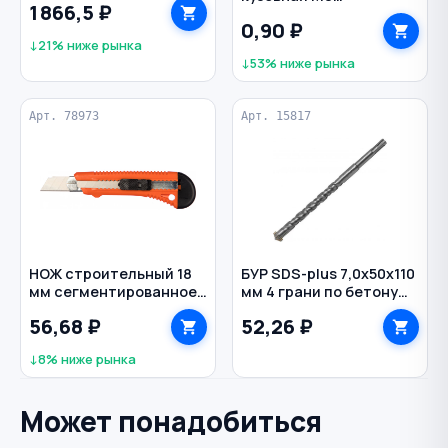
1 866,5 ₽
оцинкованная
0,90 ₽
↓21% ниже рынка
↓53% ниже рынка
Арт. 78973
Арт. 15817
НОЖ строительный 18
БУР SDS-plus 7,0х50х110
мм сегментированное
мм 4 грани по бетону
лезвие двухкомп. ручка
усиленный РЕЗОЛЮКС
56,68 ₽
52,26 ₽
фиксатор защелка
SPARTA
↓8% ниже рынка
Может понадобиться