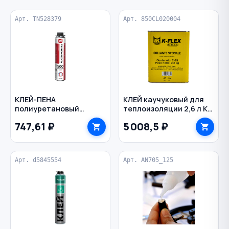
Арт. TN528379
Арт. 850CL020004
КЛЕЙ-ПЕНА
КЛЕЙ каучуковый для
полиуретановый
теплоизоляции 2,6 л К
универсальный 1000 мл
414 K-FLEX цв. желтый
747,61 ₽
5 008,5 ₽
Professional 500
ТЕХНОНИКОЛЬ
Арт. d5845554
Арт. AN705_125