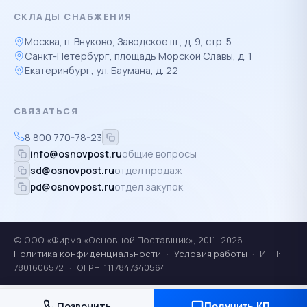
СКЛАДЫ СНАБЖЕНИЯ
Москва, п. Внуково, Заводское ш., д. 9, стр. 5
Санкт-Петербург, площадь Морской Славы, д. 1
Екатеринбург, ул. Баумана, д. 22
СВЯЗАТЬСЯ
8 800 770-78-23
info@osnovpost.ru
общие вопросы
sd@osnovpost.ru
отдел продаж
pd@osnovpost.ru
отдел закупок
© ООО «Фирма «Основной Поставщик», 2011–2026
Политика конфиденциальности
·
Условия работы
·
ИНН:
7801606572
·
ОГРН: 1117847340564
Позвонить
Получить КП