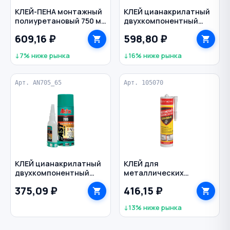
КЛЕЙ-ПЕНА монтажный
КЛЕЙ цианакрилатный
полиуретановый 750 мл
двухкомпонентный
Мастерблок MARCON
экспресс с
609,16 ₽
598,80 ₽
активатором 400
мл+125 г 705 AKFIX цв.
↓7% ниже рынка
↓16% ниже рынка
прозрачный
Арт. AN705_65
Арт. 105070
КЛЕЙ цианакрилатный
КЛЕЙ для
двухкомпонентный
металлических
экспресс с
конструкций
375,09 ₽
416,15 ₽
активатором 200 мл+65
огнестойкий 310 мл
г 705 AKFIX цв.
↓13% ниже рынка
прозрачный