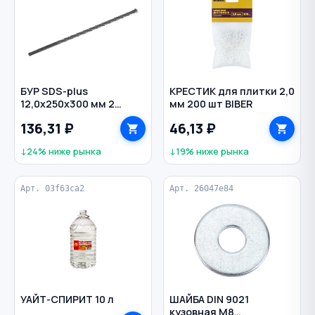
БУР SDS-plus
КРЕСТИК для плитки 2,0
12,0х250х300 мм 2
мм 200 шт BIBER
грани по бетону
136,31 ₽
46,13 ₽
СИБРТЕХ
↓24% ниже рынка
↓19% ниже рынка
Арт. 03f63ca2
Арт. 26047e84
УАЙТ-СПИРИТ 10 л
ШАЙБА DIN 9021
кузовная M8