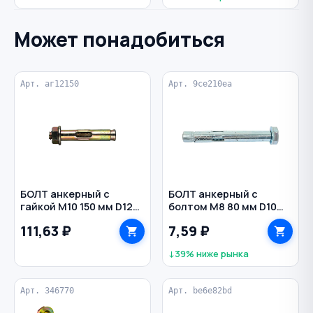
Может понадобиться
Арт. аг12150
Арт. 9ce210ea
БОЛТ анкерный с
БОЛТ анкерный с
гайкой M10 150 мм D12
болтом M8 80 мм D10
мм
мм
111,63 ₽
7,59 ₽
↓39% ниже рынка
Арт. 346770
Арт. be6e82bd