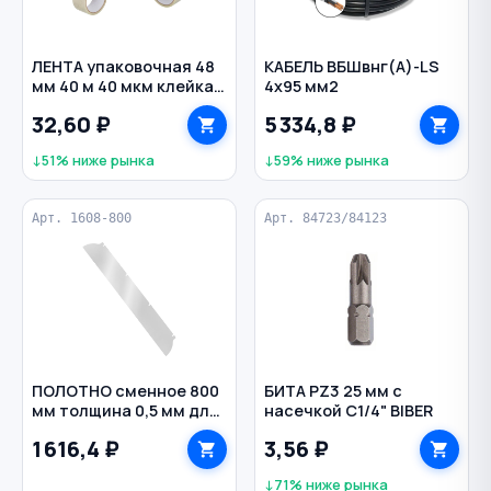
ЛЕНТА упаковочная 48
КАБЕЛЬ ВБШвнг(A)-LS
мм 40 м 40 мкм клейкая
4х95 мм2
цв. прозрачный
32,60 ₽
5 334,8 ₽
↓51% ниже рынка
↓59% ниже рынка
Арт. 1608-800
Арт. 84723/84123
ПОЛОТНО сменное 800
БИТА PZ3 25 мм с
мм толщина 0,5 мм для
насечкой С1/4" BIBER
шпателя-правило
1 616,4 ₽
3,56 ₽
VERTEXTOOLS
↓71% ниже рынка