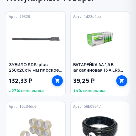
Арт. 70320
Арт. 1d23d2ee
ЗУБИЛО SDS-plus
БАТАРЕЙКА AA 1,5 В
250х20х14 мм плоское
алкалиновая 15 A LR6
MATRIX
Super Alkaline GP
132,33 ₽
39,25 ₽
↓27% ниже рынка
↓4% ниже рынка
Арт. f6134dd0
Арт. 56b09e47