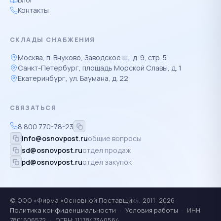
Контакты
СКЛАДЫ СНАБЖЕНИЯ
Москва, п. Внуково, Заводское ш., д. 9, стр. 5
Санкт-Петербург, площадь Морской Славы, д. 1
Екатеринбург, ул. Баумана, д. 22
СВЯЗАТЬСЯ
8 800 770-78-23
info@osnovpost.ru
общие вопросы
sd@osnovpost.ru
отдел продаж
pd@osnovpost.ru
отдел закупок
© ООО «Фирма «Основной Поставщик», 2011–2026
Политика конфиденциальности
·
Условия работы
·
ИНН:
7801606572
·
ОГРН: 1117847340564