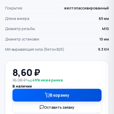
Покрытие
желтопассивированный
Длина анкера
65 мм
Диаметр резьбы
М10
Диаметр установки
10 мм
Min вырывающая сила (бетон B25)
9.3 КН
8,60
₽
16,96 ₽
↓49% ниже рынка
В наличии
В корзину
Оставить заявку