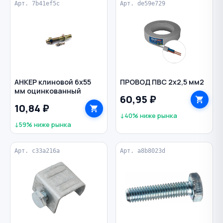
Арт. 7b41ef5c
Арт. de59e729
АНКЕР клиновой 6х55
ПРОВОД ПВС 2х2,5 мм2
мм оцинкованный
60,95 ₽
10,84 ₽
↓40% ниже рынка
↓59% ниже рынка
Арт. c33a216a
Арт. a8b8023d