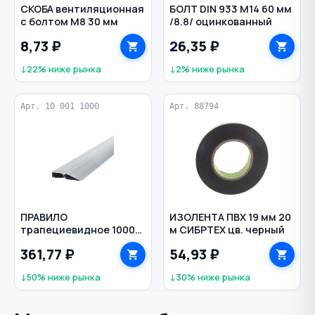
СКОБА вентиляционная
БОЛТ DIN 933 M14 60 мм
с болтом М8 30 мм
/8.8/ оцинкованный
8,73 ₽
26,35 ₽
↓22% ниже рынка
↓2% ниже рынка
Арт. 10 001 1000
Арт. 88794
ПРАВИЛО
ИЗОЛЕНТА ПВХ 19 мм 20
трапециевидное 1000
м СИБРТЕХ цв. черный
мм алюминий ПМ-
361,77 ₽
54,93 ₽
ИНСТРУМЕНТ
↓50% ниже рынка
↓30% ниже рынка