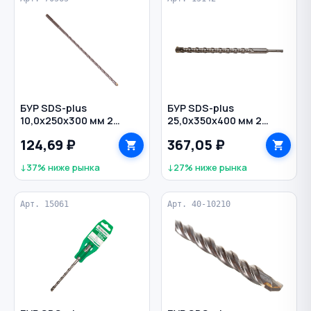
БУР SDS-plus
БУР SDS-plus
10,0х250х300 мм 2
25,0х350х400 мм 2
грани по бетону
грани по бетону
124,69 ₽
367,05 ₽
СИБРТЕХ
РЕЗОЛЮКС
↓37% ниже рынка
↓27% ниже рынка
Арт. 15061
Арт. 40-10210