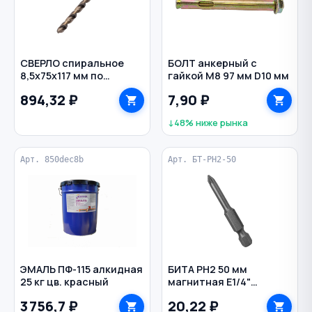
СВЕРЛО спиральное
БОЛТ анкерный с
8,5х75х117 мм по
гайкой M8 97 мм D10 мм
металлу DIN 338 НSS-
894,32 ₽
7,90 ₽
Co цилиндр HELLER
↓48% ниже рынка
Арт. 850dec8b
Арт. БТ-PH2-50
ЭМАЛЬ ПФ-115 алкидная
БИТА PH2 50 мм
25 кг цв. красный
магнитная Е1/4"
VERTEXTOOLS
3 756,7 ₽
20,22 ₽