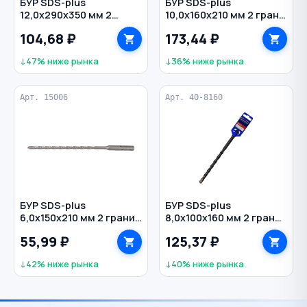
БУР SDS-plus
БУР SDS-plus
12,0х290х350 мм 2
10,0х160х210 мм 2 грани
грани по бетону
по бетону Profi CUTOP
104,68 ₽
173,44 ₽
РЕЗОЛЮКС
↓47% ниже рынка
↓36% ниже рынка
Арт. 15006
Арт. 40-8160
БУР SDS-plus
БУР SDS-plus
6,0х150х210 мм 2 грани
8,0х100х160 мм 2 грани
по бетону РЕЗОЛЮКС
по бетону Profi CUTOP
55,99 ₽
125,37 ₽
↓42% ниже рынка
↓40% ниже рынка