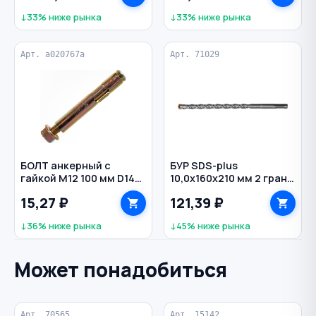
↓33% ниже рынка
↓33% ниже рынка
Арт. a020767a
Арт. 71029
БОЛТ анкерный с
БУР SDS-plus
гайкой M12 100 мм D14
10,0х160х210 мм 2 грани
мм
по бетону MATRIX
15,27 ₽
121,39 ₽
↓36% ниже рынка
↓45% ниже рынка
Может понадобиться
Арт. 70565
Арт. 15142