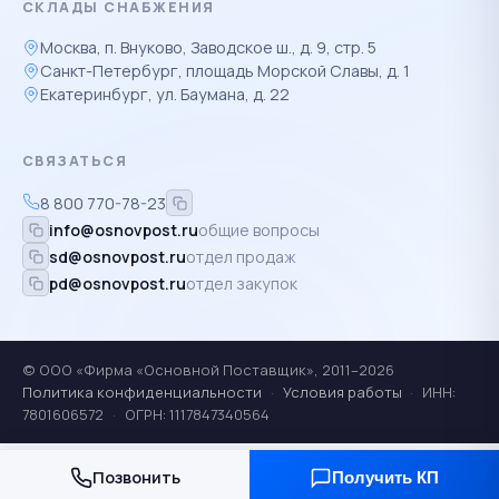
СКЛАДЫ СНАБЖЕНИЯ
Москва, п. Внуково, Заводское ш., д. 9, стр. 5
Санкт-Петербург, площадь Морской Славы, д. 1
Екатеринбург, ул. Баумана, д. 22
СВЯЗАТЬСЯ
8 800 770-78-23
info@osnovpost.ru
общие вопросы
sd@osnovpost.ru
отдел продаж
pd@osnovpost.ru
отдел закупок
© ООО «Фирма «Основной Поставщик», 2011–2026
Политика конфиденциальности
·
Условия работы
·
ИНН:
7801606572
·
ОГРН: 1117847340564
Позвонить
Получить КП